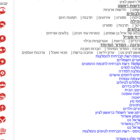
 ראשון לציון
קבוצת
דשות ראשון
שפט
חדשות ארציות
לבומים
ילות
ספורט
אירועים
תרבות
תמונת היום
הילה
נוך
תרבות
ספורט
לוגים
לוג של אייל בן שמחון
טארות עוזי הכהן
בלוגים אורחים
יף סטייל
נדים
בריאות
אטרקציות ובילוי
רונה - המדור המיוחד
רונה - המדור המיוחד
חברות תוכנה
שון לציון נט
ערוץ וידאו
אהבנו ברשת
פנאי ואוכל
צרכנות ועסקים
יפס רשת חברתית להמלצות
רים חשמליים
-רשת חברתית לחכמת ההמונים
לצה לסרט
מלצה לסדרה
פים ליחסים אישיים
עצמה עצמית
לולים לטיולים
ולים בדרום
צוב הבית
פוח ואופנה
אטה
סי מין
כונים
רים וילדים
קון שער חשמלי בראשון לציון
ומון אשדוד
ראל נט
ל"ן באשדוד
ראל נט
יפס - רשת חברתית לטיפים והמלצות
י מלון באשדוד