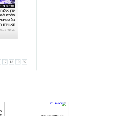
תרבות ובידו
עדן אלנה 
עלתה לגמ
כל הסיכוי
האווירה ה
והלחצים
08:39 / 19.05.21
...
6
17
18
19
20
מג
פנ
להודעות מערכת