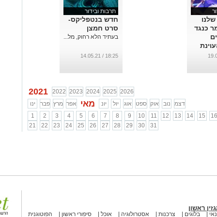
ר
תרבות ובידור
שלנו
חדש בנטפליקס-
ר כנגד
סרט חמצן
ים
בעתיד הלא רחוק, מל...
עוינת
18:25 / 14.05.21
2021
2022
2023
2024
2025
2026
מאי
דצמ
נוב
אוק
ספט
אוג
יול
יונ
אפר
מרץ
פבר
ינו
1
2
3
4
5
6
7
8
9
10
11
12
13
14
15
1
21
22
23
24
25
26
27
28
29
30
31
זין ראשון
אי
בלוגים
צרכנות
אסטרולוגיה
אוכל
סיפורי ראשון
הפוטוגנית