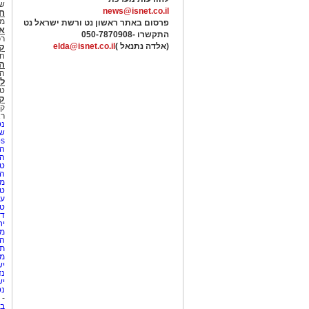
של
news@isnet.co.il
ח
מ
פרסום באתר ראשון נט ורשת ישראל נט
א
התקשרו -
050-7870908
רכ
(אלדה נתנאל )
elda@isnet.co.il
ק
חי
הב
הב
לי
טר
קו
קו
רא
נט
שע
Netips 
המ
ה
טי
ה
מס
טי
עי
טי
די
יח
מת
הו
תי
מק
יש
נד
יש
נט
-
בת