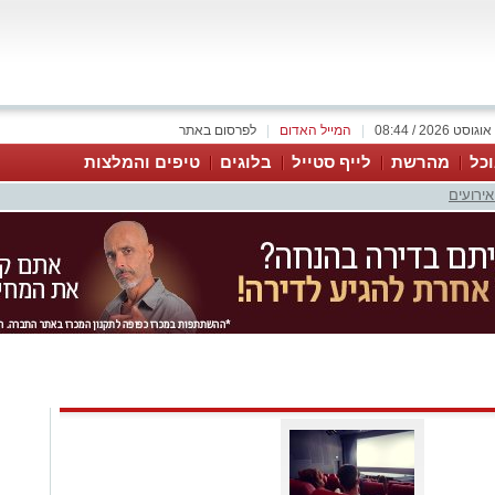
|
המייל האדום
|
לפרסום באתר
כל
מהרשת
לייף סטייל
בלוגים
טיפים והמלצות
אירועים