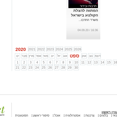
תרבות ובידור
המתווה להצלת
הקולנוע בישראל
משרד התרבו...
16:36 / 04.09.20
2020
2021
2022
2023
2024
2025
2026
ספט
דצמ
נוב
אוק
אוג
יול
יונ
מאי
אפר
מרץ
פבר
ינו
1
2
3
4
5
6
7
8
9
10
11
12
13
14
15
1
21
22
23
24
25
26
27
28
29
30
זין ראשון
אי
בלוגים
צרכנות
אסטרולוגיה
אוכל
סיפורי ראשון
הפוטוגנית