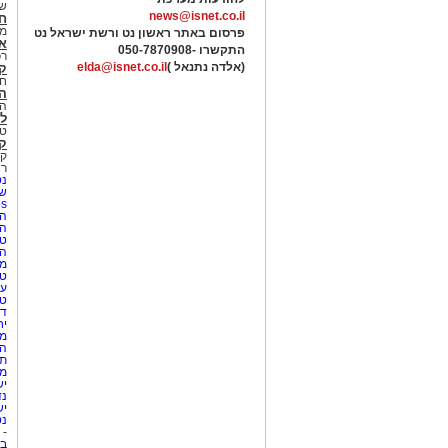
של
news@isnet.co.il
ח
מ
פרסום באתר ראשון נט ורשת ישראל נט
א
התקשרו -
050-7870908
רכ
(אלדה נתנאל )
elda@isnet.co.il
ק
חי
הב
הב
לי
טר
קו
קו
רא
נט
שע
Netips 
המ
ה
טי
ה
מס
טי
עי
טי
די
יח
מת
הו
תי
מק
יש
נד
יש
נט
-
בת