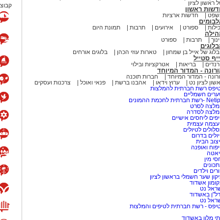
 ראשון לציון
קבוצת
דשות ראשון
שפט
חדשות ארציות
לבומים
ילות
ספורט
אירועים
תרבות
תמונת היום
הילה
נוך
תרבות
ספורט
לוגים
לוג של אייל בן שמחון
טארות עוזי הכהן
בלוגים אורחים
יף סטייל
נדים
בריאות
אטרקציות ובילוי
רונה - המדור המיוחד
רונה - המדור המיוחד
חברות תוכנה
שון לציון נט
ערוץ וידאו
אהבנו ברשת
פנאי ואוכל
צרכנות ועסקים
יפס רשת חברתית להמלצות
רים חשמליים
-רשת חברתית לחכמת ההמונים
לצה לסרט
מלצה לסדרה
פים ליחסים אישיים
עצמה עצמית
לולים לטיולים
ולים בדרום
צוב הבית
פוח ואופנה
אטה
סי מין
כונים
רים וילדים
קון שער חשמלי בראשון לציון
ומון אשדוד
ראל נט
ל"ן באשדוד
ראל נט
יפס - רשת חברתית לטיפים והמלצות
י מלון באשדוד