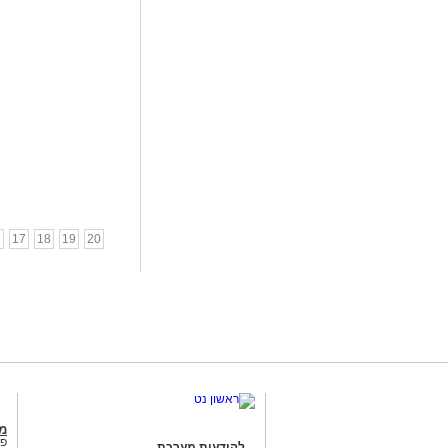
6
17
18
19
20
מג
פנ
להודעות מערכת