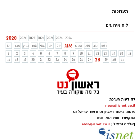
תערוכות
לוח אירועים
2020
2021
2022
2023
2024
2025
2026
אוג
דצמ
נוב
אוק
ספט
יול
יונ
מאי
אפר
מרץ
פבר
ינו
1
2
3
4
5
6
7
8
9
10
11
12
13
14
15
16
28
17
18
19
20
21
22
23
24
25
26
27
29
30
31
להודעות מערכת
news@isnet.co.il
פרסום באתר ראשון נט ורשת ישראל נט
התקשרו -
050-7870908
(אלדה נתנאל )
elda@isnet.co.il