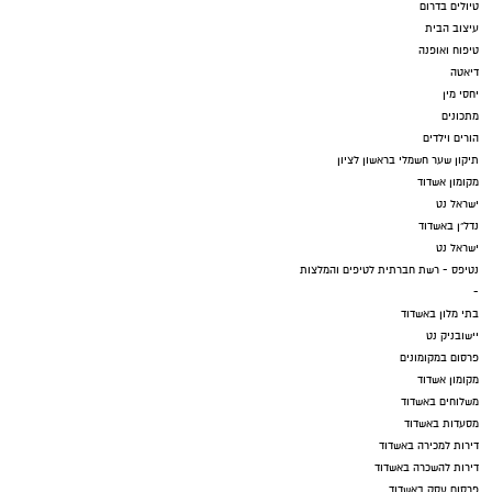
טיולים בדרום
עיצוב הבית
טיפוח ואופנה
דיאטה
יחסי מין
מתכונים
הורים וילדים
תיקון שער חשמלי בראשון לציון
מקומון אשדוד
ישראל נט
נדל"ן באשדוד
ישראל נט
נטיפס - רשת חברתית לטיפים והמלצות
-
בתי מלון באשדוד
יישובניק נט
פרסום במקומונים
מקומון אשדוד
משלוחים באשדוד
מסעדות באשדוד
דירות למכירה באשדוד
דירות להשכרה באשדוד
פרסום עסק באשדוד