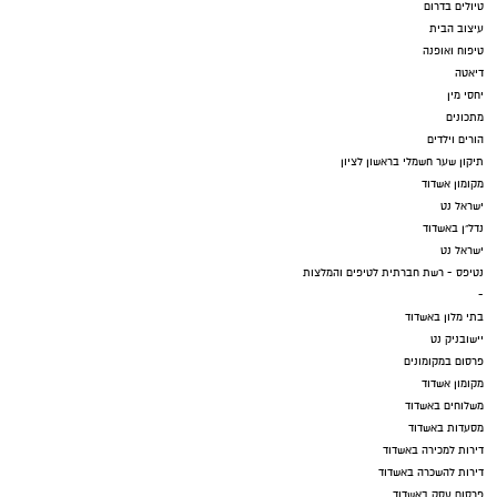
טיולים בדרום
עיצוב הבית
טיפוח ואופנה
דיאטה
יחסי מין
מתכונים
הורים וילדים
תיקון שער חשמלי בראשון לציון
מקומון אשדוד
ישראל נט
נדל"ן באשדוד
ישראל נט
נטיפס - רשת חברתית לטיפים והמלצות
-
בתי מלון באשדוד
יישובניק נט
פרסום במקומונים
מקומון אשדוד
משלוחים באשדוד
מסעדות באשדוד
דירות למכירה באשדוד
דירות להשכרה באשדוד
פרסום עסק באשדוד