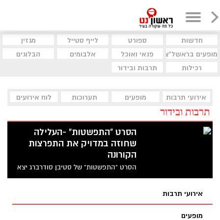
חדשות
ספורט
לייף סטייל
מגזין
מופעים בראשל"צ
פנאי ואוכל
אלבומים
הבלוגים
רכילות
תרבות ובידור
אירועי תרבות
מופעים
תערוכות
לוח אירועים
תרבות ובידור
הסרט "התפשטות" -העלילה
שחוזה במדויק את התפרצות
הקורונה
הסרט "התפשטות" של סטיבן סודרברג יצא
לקרנים בשנת 2011 עכשיו חוזר להיות הסרט
הנצפה ביותר בנטפליקס. הסרט מתאר באופן
אירועי תרבות
מפליא את המציאות של החודשים האחרונים,
ומציג מה קורה כשנגיף מתפרץ בהונג-קונג
מופעים
מתפשט ברחבי העולם באמצעות עיטוש