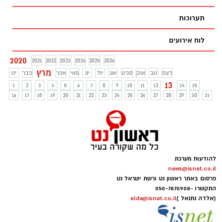
ושיעול. המגיפה משאירה מאחוריה שובל של
תערוכות
קורבנות, מפסיק את התנועה האווירית ברחבי
העולם ומערערת לחלוטין את הסדר הגלובלי.
לוח אירועים
נשמע לכם מוכר?
2020
2021
2022
2023
2024
2025
2026
מרץ
דצמ
נוב
אוק
ספט
אוג
יול
יונ
מאי
אפר
פבר
ינו
13
1
2
3
4
5
6
7
8
9
10
11
12
14
15
16
17
18
19
20
21
22
23
24
25
26
27
28
29
30
31
להודעות מערכת
news@isnet.co.il
פרסום באתר ראשון נט ורשת ישראל נט
התקשרו -
050-7870908
(אלדה נתנאל )
elda@isnet.co.il