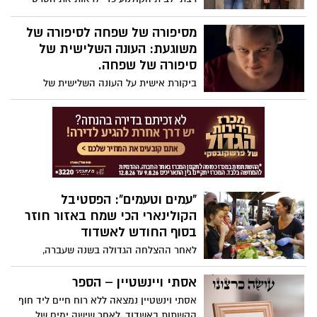
מובטחים)
החדש של קוונטין טרנטינו 'היו זמנים
בהוליווד', בכיכובם של בראד פיט ולאונרדו
מסיפורה של שפחה לסיפורה של
דיקפריו ההורסים ת'בריאות.
משוגעת: העונה השלישית של
סיפורה של שפחה.
ביקורת אישית על העונה השלישית של
הסדרה מהמדוברות ביותר בעולם מאת -
ענבל B.A קולנוע וטלוויזיה.
"עמים וטעמים": הפסטיבל
הקולינארי הכי שמח באזור חוזר
בסוף החודש לאשדוד
לאחר ההצלחה הגדולה בשנה שעברה,
פסטיבל "עמים וטעמים" אשדוד חוזר ובענק.
בתפריט: הופעות חיות וכמובן נושא האירוע -
אסתי ויינשטיין – הספר
יריד דוכני אוכל ענקי שיציע שלל מנות מכל
אסתי וינשטיין נמצאה ללא רוח חיים ליד חוף
רחבי העולם על פי 99 העדות שחיות בעיר
הקשתות באשדוד, לאחר שישה ימים של