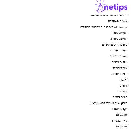
נטיפס רשת חברתית להמלצות
שערים חשמליים
Netips -רשת חברתית לחכמת ההמונים
המלצה לסרט
המלצה לסדרה
טיפים ליחסים אישיים
העצמה עצמית
מסלולים לטיולים
טיולים בדרום
עיצוב הבית
טיפוח ואופנה
דיאטה
יחסי מין
מתכונים
הורים וילדים
תיקון שער חשמלי בראשון לציון
מקומון אשדוד
ישראל נט
נדל"ן באשדוד
ישראל נט