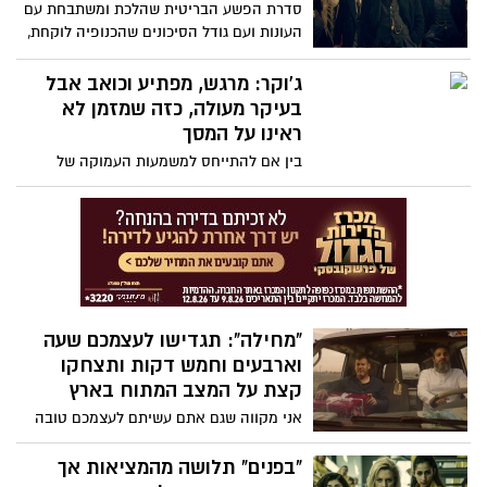
סדרת הפשע הבריטית שהלכת ומשתבחת עם
עמיר
העונות ועם גודל הסיכונים שהכנופיה לוקחת,
היא סדרה טובה שמסמנת ברשימת הצ'ק
ליסט כמה וכמה וויים חשובים, אבל מגזימה
ג'וקר: מרגש, מפתיע וכואב אבל
עם כמה וחוטאת במספר חטאים קטנים
בעיקר מעולה, כזה שמזמן לא
ראינו על המסך
בין אם להתייחס למשמעות העמוקה של
הסרט כפי שהוא מציג, או בין להתייחס
לפרשנויות שמציגות נבל על מטורף, מדובר
בסרט טוב. סרט לא קל אבל שמשאיר אותך
בציפייה תמידית לעוד. הסרט כמו שאומרים
תפס אותי לא מוכנה פעמים רבות, אבל בסך
הכל זה מה שאנחנו מחפשים בסרט - שירגש,
יפתיע, יזעזע ולפעמים שיכאיב
"מחילה": תגדישו לעצמכם שעה
וארבעים וחמש דקות ותצחקו
קצת על המצב המתוח בארץ
אני מקווה שגם אתם עשיתם לעצמכם טובה
והלכתם לראות את הקומדיה החדשה של
הצמד חנן סביון וגיא עמיר. "מחילה" הוא סרט
"בפנים" תלושה מהמציאות אך
מצחיק ועם זאת נוגע ללב, המשלב בתוכו את