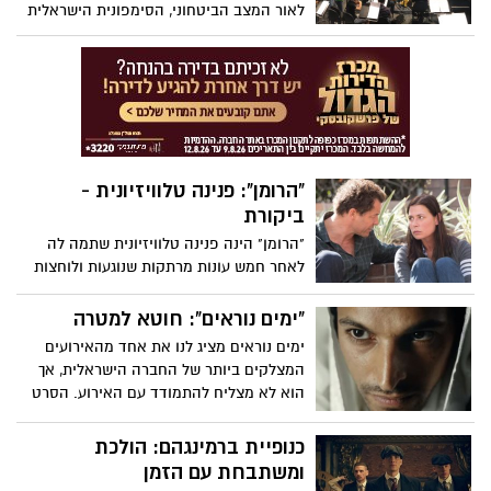
לאור המצב הביטחוני, הסימפונית הישראלית
לי למה) ולכן ההמלצה נטולת ספוילרים
ראשל"צ מזמינה את תושבי הדרום הערב
(חמישי) לקונצרט פתיחת העונה - כניסה
חינם לתושבי הדרום בהצגת ת"ז
"הרומן": פנינה טלוויזיונית -
ביקורת
"הרומן" הינה פנינה טלוויזיונית שתמה לה
לאחר חמש עונות מרתקות שנוגעות ולוחצות
על נקודות רגישות. הסדרה מביאה עימה
חידוש וריענון לסדרות רבות שמשחקות עם
"ימים נוראים": חוטא למטרה
נקודות מבט ועלילה לא ליניארית, ומצליחה
ימים נוראים מציג לנו את אחד מהאירועים
לגרום לנו לערער על האמת ולחשוב, האם היא
המצלקים ביותר של החברה הישראלית, אך
בכלל רלוונטית? סדרה מומלצת מאוד. אל
הוא לא מצליח להתמודד עם האירוע. הסרט
חשש, ההמלצה נטולה ספוילרים
כמותחן פסיכולוגי לא מצליח לעמוד בציפיות
הז'אנר שלו והחיבור ליגאל עמיר וההגעה
כנופיית ברמינגהם: הולכת
להבנה שלו לא מתממשים בהתאם לציפיות
ומשתבחת עם הזמן
הרבות מהסרט שמתיימר להיכנס לראשו של