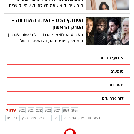
והכל - במחיר 10 שקלים בלבד למנה. הכניסה
חיפושים. היא שמה קץ לחייה, שהיו סוערים
חופשית!
ומלאי מכאוב, ושלאחר מותה נחשפה אליהם
מדינת ישראל כולה. ספרה "עושה כרצונו"
משחקי הכס - העונה האחרונה -
מוצע לכם בימים אלו לקריאה
הפרק הראשון
האירוע הטלוויזיוני הגדול של העשור האחרון
הוא פרק פתיחת העונה האחרונה של
"משחקי הכס". סדרה שמחברת בין מיליונים
רבים של צופים בכל רחבי העולם שמרותקים
אירועי תרבות
למסך באותו הזמן.
מופעים
תערוכות
לוח אירועים
2019
2020
2021
2022
2023
2024
2025
2026
דצמ
נוב
אוק
ספט
אוג
יול
יונ
מאי
אפר
מרץ
פבר
ינו