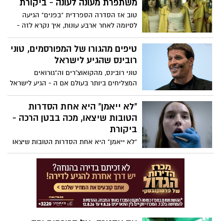
משתפרת מעונה לעונה - ביקורת
המצב המתוח שקיים בדרום הארץ. תראו איך
טוב אז הסדרה הספרדית "בפנים" הגיעה
סרט אחד יכול לשלב בתוכו רובים, טילים,
לסיומה לאחר ארבע עונות, איך נקרא לזה -
רימוני רסס, רקדנית בלט מחוננת, חרדי,
"מאתגרות במיוחד". כל עונה הביאה איתה
אזעקות, חדרי ממד, עבריין משוחרר, לק ג'ל
משהו אחר שתלוש מהמציאות בצורה
טיפים מהגורו של המפורסמים, טוני
בצבע סגול וסוס שחור בשם רומיאו
קיצונית. עם התקדמות העונות, הסדרה
רובינס שהגיע לישראל
מקבלת צורה קצת יותר אמינה, אולי בזכות
טוני רובינס, מהקואוצ'רים וה"גורואים
שמונת החודשים בהם מקארנה פריירו נמצאת
המצליחים ביותר בעולם אם ה - הגיע לישראל
לשמחתי הרבה בקומה
ולמי שלא יכול להרשות לעצמו לשלם אלפי
שקלים לכרטיס, ניתן טיפים שהוא העניק
"לא ייאמן" היא אחת הסדרות
בראיונות בישראל
הטובות שיצאו, מכה בבטן הרכה -
ביקורת
"לא ייאמן" היא אחת הסדרות הטובות שיצאו
בזמן האחרון. היא מטפלת בנושא מזעזע
שקרה במציאות בצורה טובה, מכבדת
ומדויקת. במהלכה אנחנו לא רק מזועזעים
מהמקרה הנורא של מארי אדלר, אלא גם
מעצמנו, ובנוסף למקרה הקשה שהיא מתארת
היא גם מצליחה להעביר סיפור בלשי מרתק
ומעניין אודות תפיסת האנס הסדרתי.