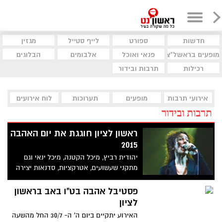
חדשות
ספורט
לייף סטייל
מגזין
מופעים בראשל"צ
פנאי ואוכל
אלבומים
הבלוגים
רכילות
תרבות ובידור
אירועי תרבות
מופעים
תערוכות
לוח אירועים
תרבות ובידור
ראשון לציון חוגגת את יום האהבה
2015
יהודית רביץ, מיכל הקטנה, מיכל ינאי וגם
מתקני שעשועים, אטרקציות, סדנאות יצירה
ומופע זיקוקים * גן המושבה מתמלא
במוזיקה, אהבה וריקודים ומצטרף לפעילויות
פסטיבל אהבה בט"ו באב בראשון
במדרחוב רוטשילד, הרקדות בבית העם ושוק
לציון
האיכרים ברחבת הבאר* הכניסה חופשית
האירוע יתקיים ביום ה' ה- 30/7 החל מהשעה