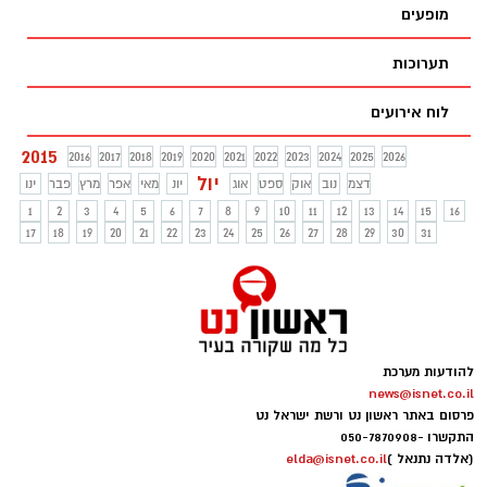
מופעים
תערוכות
לוח אירועים
2015
2016
2017
2018
2019
2020
2021
2022
2023
2024
2025
2026
יול
דצמ
נוב
אוק
ספט
אוג
יונ
מאי
אפר
מרץ
פבר
ינו
1
2
3
4
5
6
7
8
9
10
11
12
13
14
15
16
17
18
19
20
21
22
23
24
25
26
27
28
29
30
31
להודעות מערכת
news@isnet.co.il
פרסום באתר ראשון נט ורשת ישראל נט
התקשרו -
050-7870908
(אלדה נתנאל )
elda@isnet.co.il