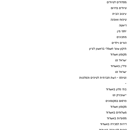
מסלולים לטיולים
טיולים בדרום
עיצוב הבית
טיפוח ואופנה
דיאטה
יחסי מין
מתכונים
הורים וילדים
תיקון שער חשמלי בראשון לציון
מקומון אשדוד
ישראל נט
נדל"ן באשדוד
ישראל נט
נטיפס - רשת חברתית לטיפים והמלצות
-
בתי מלון באשדוד
יישובניק נט
פרסום במקומונים
מקומון אשדוד
משלוחים באשדוד
מסעדות באשדוד
דירות למכירה באשדוד