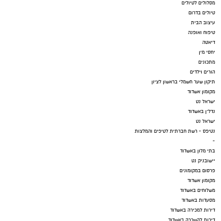
מסלולים לטיולים
טיולים בדרום
עיצוב הבית
טיפוח ואופנה
דיאטה
יחסי מין
מתכונים
הורים וילדים
תיקון שער חשמלי בראשון לציון
מקומון אשדוד
ישראל נט
נדל"ן באשדוד
ישראל נט
נטיפס - רשת חברתית לטיפים והמלצות
-
בתי מלון באשדוד
יישובניק נט
פרסום במקומונים
מקומון אשדוד
משלוחים באשדוד
מסעדות באשדוד
דירות למכירה באשדוד
דירות להשכרה באשדוד