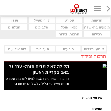
חדשות
ספורט
לייף סטייל
מגזין
מופעים בראשל"צ
פנאי ואוכל
אלבומים
הבלוגים
רכילות
תרבות ובידור
אירועי תרבות
מופעים
תערוכות
לוח אירועים
תרבות ובידור
הלילה לא לומדים תורה- ערב ט'
באב בקריית ראשון
החברה העירונית ראשון לציון לתרבות ספורט
ונופש מציגה:" הלילה לא לומדים תורה"
המרכז קהילתי קריית ראשון. האירוע יתקיים
ביום ב', ליל ט' באב, 15 ביולי 2013 בשעה
אירועי תרבות
21:30.
מופעים