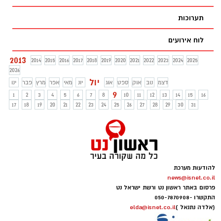
תערוכות
לוח אירועים
2013
2014
2015
2016
2017
2018
2019
2020
2021
2022
2023
2024
2025
2026
יול
דצמ
נוב
אוק
ספט
אוג
יונ
מאי
אפר
מרץ
פבר
ינו
9
1
2
3
4
5
6
7
8
10
11
12
13
14
15
16
17
18
19
20
21
22
23
24
25
26
27
28
29
30
31
להודעות מערכת
news@isnet.co.il
פרסום באתר ראשון נט ורשת ישראל נט
התקשרו -
050-7870908
(אלדה נתנאל )
elda@isnet.co.il