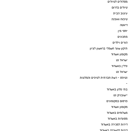
מסלולים לטיולים
טיולים בדרום
עיצוב הבית
טיפוח ואופנה
דיאטה
יחסי מין
מתכונים
הורים וילדים
תיקון שער חשמלי בראשון לציון
מקומון אשדוד
ישראל נט
נדל"ן באשדוד
ישראל נט
נטיפס - רשת חברתית לטיפים והמלצות
-
בתי מלון באשדוד
יישובניק נט
פרסום במקומונים
מקומון אשדוד
משלוחים באשדוד
מסעדות באשדוד
דירות למכירה באשדוד
דירות להשכרה באשדוד