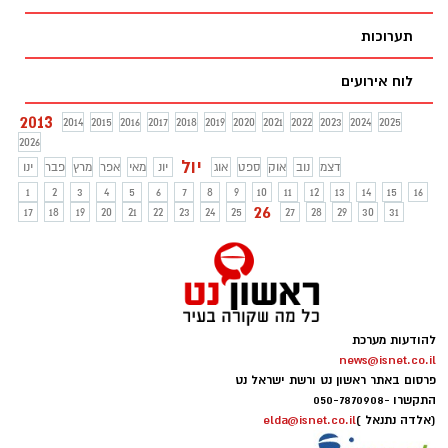
תערוכות
לוח אירועים
2013
2014
2015
2016
2017
2018
2019
2020
2021
2022
2023
2024
2025
2026
יול
דצמ
נוב
אוק
ספט
אוג
יונ
מאי
אפר
מרץ
פבר
ינו
1
2
3
4
5
6
7
8
9
10
11
12
13
14
15
16
26
17
18
19
20
21
22
23
24
25
27
28
29
30
31
להודעות מערכת
news@isnet.co.il
פרסום באתר ראשון נט ורשת ישראל נט
התקשרו -
050-7870908
(אלדה נתנאל )
elda@isnet.co.il