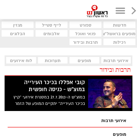
חדשות
ספורט
לייף סטייל
מגזין
מופעים בראשל"צ
פנאי ואוכל
אלבומים
הבלוגים
רכילות
תרבות ובידור
אירועי תרבות
מופעים
תערוכות
לוח אירועים
תרבות ובידור
קובי אפללו בכיכר העירייה
במוצ"ש - כניסה חופשית
במוצ"ש ה-27.7.2013 במסגרת אירועי "קיץ
בכיכר העירייה" יתקיים המופע של הזמר
והיוצר קובי אפללו.לפני המופע המרכזי
ייתקיים מופע שירה בציבור עם הזמר יובל
אירועי תרבות
חלף החל מהשעה: 21:15.
מופעים