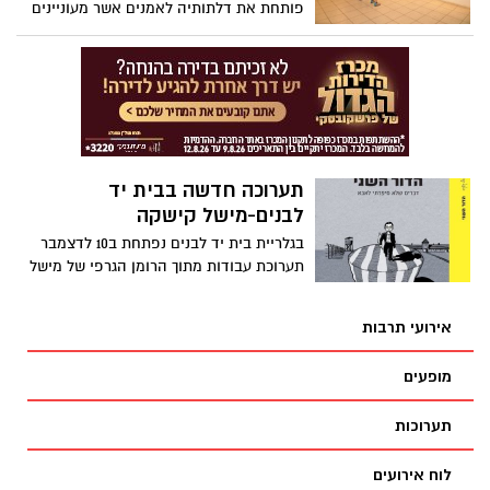
פותחת את דלתותיה לאמנים אשר מעוניינים
לקחת חלק בפעולותיה האמנותיים.
תערוכה חדשה בבית יד
לבנים-מישל קישקה
בגלריית בית יד לבנים נפתחת ב10 לדצמבר
תערוכת עבודות מתוך הרומן הגרפי של מישל
קישקה. התערוכה פותחת חלון הצצה אל חייו
האישיים ומשתפת את הצופה במחשבותיו
אירועי תרבות
ורגשותיו הפרטיים. תערוכה חדשה בגלריית
בית יד לבנים- מסע בין כובד לקלילות
מופעים
תערוכות
לוח אירועים