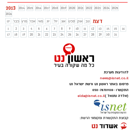
2013
2014
2015
2016
2017
2018
2019
2020
2021
2022
2023
2024
2025
2026
דצמ
נוב
אוק
ספט
אוג
יול
יונ
מאי
אפר
מרץ
פבר
ינו
1
2
3
4
5
6
7
8
9
10
11
12
13
14
15
16
17
18
19
20
21
22
23
24
25
26
27
28
29
30
31
להודעות מערכת
news@isnet.co.il
פרסום באתר ראשון נט ורשת ישראל נט
התקשרו -
050-7870908
(אלדה נתנאל )
elda@isnet.co.il
קבוצת התקשורת ומקומוני הרשת: