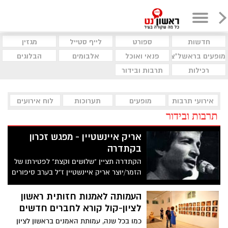
חדשות
ספורט
לייף סטייל
מגזין
מופעים בראשל"צ
פנאי ואוכל
אלבומים
הבלוגים
רכילות
תרבות ובידור
אירועי תרבות
מופעים
תערוכות
לוח אירועים
תרבות ובידור
אריק איינשטיין - מפגש זכרון
בקתדרה
הקתדרה תציין "שלושים וקצת" לפטירתו של
הזמר/יוצר אריק איינשטיין ז"ל בערב סיפורים
וזמר עליו ועל שיריו שיתקיים באודיטוריום של
היכל התרבות ביום ראשון ה- 12.1.2014 בשעה:
העמותה לאמנות חזותית ראשון
19:00
לציון-קול קורא לחברים חדשים
כמו בכל שנה, עמותת האמנים בראשון לציון