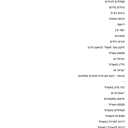
מסלולים לטיולים
טיולים בדרום
עיצוב הבית
טיפוח ואופנה
דיאטה
יחסי מין
מתכונים
הורים וילדים
תיקון שער חשמלי בראשון לציון
מקומון אשדוד
ישראל נט
נדל"ן באשדוד
ישראל נט
נטיפס - רשת חברתית לטיפים והמלצות
-
בתי מלון באשדוד
יישובניק נט
פרסום במקומונים
מקומון אשדוד
משלוחים באשדוד
מסעדות באשדוד
דירות למכירה באשדוד
דירות להשכרה באשדוד