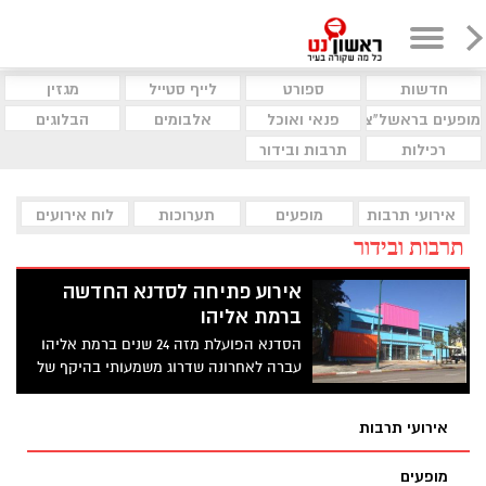
חדשות
ספורט
לייף סטייל
מגזין
מופעים בראשל"צ
פנאי ואוכל
אלבומים
הבלוגים
רכילות
תרבות ובידור
אירועי תרבות
מופעים
תערוכות
לוח אירועים
תרבות ובידור
אירוע פתיחה לסדנא החדשה
ברמת אליהו
הסדנא הפועלת מזה 24 שנים ברמת אליהו
עברה לאחרונה שדרוג משמעותי בהיקף של
שלושה מיליון שקלים. באירוע הפתיחה הוצג
מיצב אמנות המשלב צילום וסאונד והוקרנו
אירועי תרבות
עבודות וידאו-ארט * הסדנא תעודד פרויקטים
ארוכי טווח של אמנים המשקפים סולידריות
מופעים
עם תושבי השכונה