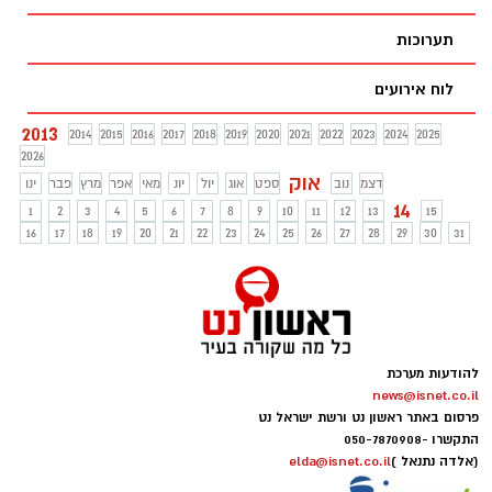
תערוכות
לוח אירועים
2013
2014
2015
2016
2017
2018
2019
2020
2021
2022
2023
2024
2025
2026
אוק
דצמ
נוב
ספט
אוג
יול
יונ
מאי
אפר
מרץ
פבר
ינו
14
1
2
3
4
5
6
7
8
9
10
11
12
13
15
16
17
18
19
20
21
22
23
24
25
26
27
28
29
30
31
להודעות מערכת
news@isnet.co.il
פרסום באתר ראשון נט ורשת ישראל נט
התקשרו -
050-7870908
(אלדה נתנאל )
elda@isnet.co.il