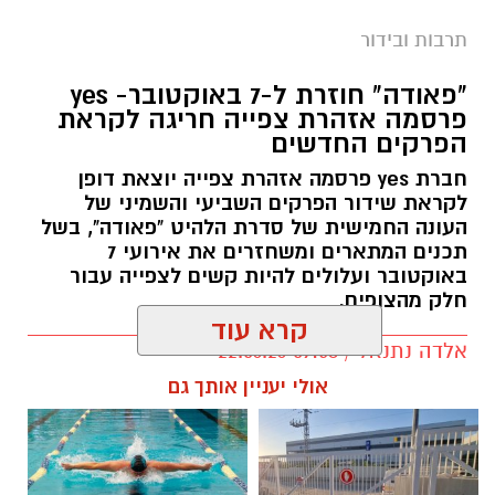
תרבות ובידור
"פאודה" חוזרת ל-7 באוקטובר- yes
פרסמה אזהרת צפייה חריגה לקראת
הפרקים החדשים
חברת yes פרסמה אזהרת צפייה יוצאת דופן
לקראת שידור הפרקים השביעי והשמיני של
העונה החמישית של סדרת הלהיט "פאודה", בשל
תכנים המתארים ומשחזרים את אירועי 7
באוקטובר ועלולים להיות קשים לצפייה עבור
חלק מהצופים.
קרא עוד
אלדה נתנאל / 09:58 22.06.26
תגים:
פאודה" חוזרת ל-7 באוקטובר: yes
אולי יעניין אותך גם