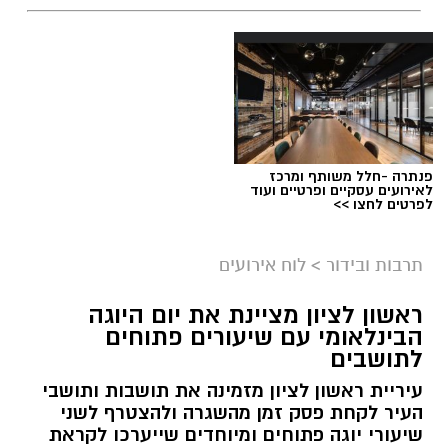
יש לכם מידע חשוב שטרם נחשף? צילומים מאירוע
חדשותי? מצאתם טעות בכתבה? נשמח שתשתפו
אותנו
פנתרה -חלל משותף ומרכז
לאירועים עסקיים ופרטיים ועוד
לפרטים לחצו >>
תרבות ובידור
>
לוח אירועים
ראשון לציון מציינת את יום היוגה
הבינלאומי עם שיעורים פתוחים
לתושבים
עיריית ראשון לציון מזמינה את תושבות ותושבי
העיר לקחת פסק זמן מהשגרה ולהצטרף לשני
עיריית ראשון לציון
שיעורי יוגה פתוחים ומיוחדים שייערכו לקראת