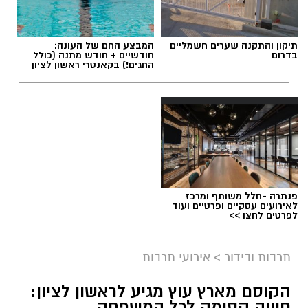
תיקון והתקנה שערים חשמליים
המבצע החם של העונה:
בדרום
חודשיים + חודש מתנה (כולל
החגים!) בקאנטרי ראשון לציון
ליאור רז
פנתרה -חלל משותף ומרכז
על פי הודעת החברה, שני הפרקים שישודרו היום
לאירועים עסקיים ופרטיים ועוד
לפרטים לחצו >>
(שני) מתמקדים באירועי הטבח וביום שבו פרצה
המלחמה, וכוללים מראות, קולות וסצנות שעשויים
תרבות ובידור
>
אירועי תרבות
לעורר תחושות קשות בקרב הקהל. בyes הדגישו כי
מדובר בפרקים העומדים בפני עצמם, וכי ניתן לדלג
הקוסם מארץ עוץ מגיע לראשון לציון:
עליהם מבלי לפגוע בהבנת המשך העלילה.
חוויה קסומה לכל המשפחה