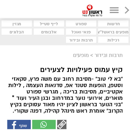
חדשות
ספורט
לייף סטייל
מגזין
מופעים בראשל"צ
פנאי ואוכל
אלבומים
הבלוגים
רכילות
תרבות ובידור
תרבות ובידור
>
מופעים
קיץ עמוס פעילויות לצעירים
"בא לי טוב" -מסיבת רחוב עם משה פרץ, סקאזי
וסטפן, הופעות סטנד אפ, סדנאות העצמה , לילות
אקטיביים, מסיבות בריכה , מגרשי ספורט
מוארים, אירועי נוער במדרחוב ובגן העיר ועוד *
"בני הנוער בראשון לציון יהיו מאוד עסוקים בקיץ
הקרוב" אומרת ראש מינהל קהילה, דפנה שקורי.