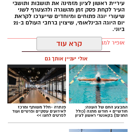
עיריית ראשון לציון מזמינה את תושבות ותושבי
העיר לקחת פסק זמן מהשגרה ולהצטרף לשני
עיריית ראשון לציון
שיעורי יוגה פתוחים ומיוחדים שייערכו לקראת
יום היוגה הבינלאומי, שיצוין ברחבי העולם ב-21
במרכז העלילה עומדת דורותי, ילדה אמיצה, והכלב
ביוני.
טוטו, היוצאים למסע בארץ עוץ במטרה למצוא את
הקוסם הגדול שיוכל לעזור להם לשוב הביתה.
אופיר למב / 14:27 11.06.26
קרא עוד
בדרך הם פוגשים חברים מיוחדים – האריה הפחדן,
איש הפח, הדחליל ואפילו מכשפה – וכל אחד מהם
אולי יעניין אותך גם
מחפש תשובה או עזרה בדרכו.
האם יצליחו למצוא את הקוסם? ומה יגלו על כוחה
של חברות, אומץ ועזרה לאחר? את כל התשובות
תגים:
ראשון לציון
,
יום היוגה הבינ"ל
יוכלו הילדים לגלות בהצגה צבעונית ומרגשת לכל
המשפחה.
המבצע החם של העונה:
פנתרה -חלל משותף ומרכז
חודשיים + חודש מתנה (כולל
לאירועים עסקיים ופרטיים ועוד
החגים!) בקאנטרי ראשון לציון
לפרטים לחצו >>
שבת, 20.6.26
שעה: 10:30