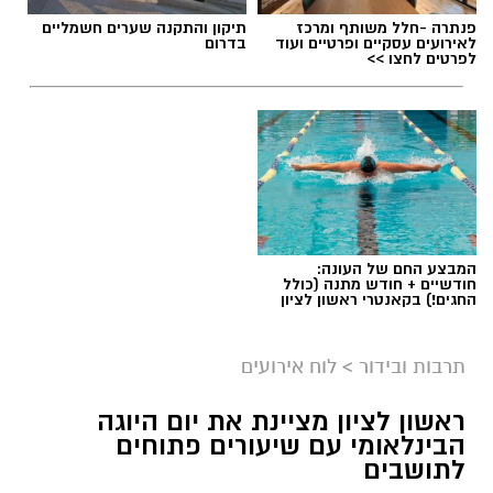
פנתרה -חלל משותף ומרכז
תיקון והתקנה שערים חשמליים
לאירועים עסקיים ופרטיים ועוד
בדרום
לפרטים לחצו >>
יש לכם מידע חשוב שטרם נחשף? צילומים מאירוע
חדשותי? מצאתם טעות בכתבה? נשמח שתשתפו
אותנו
המבצע החם של העונה:
חודשיים + חודש מתנה (כולל
החגים!) בקאנטרי ראשון לציון
תרבות ובידור
>
לוח אירועים
ראשון לציון מציינת את יום היוגה
הבינלאומי עם שיעורים פתוחים
לתושבים