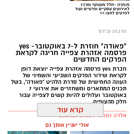
פנתרה -חלל משותף ומרכז
לאירועים עסקיים ופרטיים ועוד
לפרטים לחצו >>
תרבות ובידור
"פאודה" חוזרת ל-7 באוקטובר- yes
פרסמה אזהרת צפייה חריגה לקראת
הפרקים החדשים
חברת yes פרסמה אזהרת צפייה יוצאת דופן
לקראת שידור הפרקים השביעי והשמיני של
העונה החמישית של סדרת הלהיט "פאודה", בשל
תכנים המתארים ומשחזרים את אירועי 7
באוקטובר ועלולים להיות קשים לצפייה עבור
חלק מהצופים.
קרא עוד
אלדה נתנאל / 09:58 22.06.26
תגים:
פאודה" חוזרת ל-7 באוקטובר: yes
אולי יעניין אותך גם