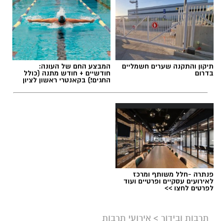
תיקון והתקנה שערים חשמליים
המבצע החם של העונה:
בדרום
חודשיים + חודש מתנה (כולל
החגים!) בקאנטרי ראשון לציון
ליאור רז
פנתרה -חלל משותף ומרכז
על פי הודעת החברה, שני הפרקים שישודרו היום
לאירועים עסקיים ופרטיים ועוד
לפרטים לחצו >>
(שני) מתמקדים באירועי הטבח וביום שבו פרצה
המלחמה, וכוללים מראות, קולות וסצנות שעשויים
תרבות ובידור
>
אירועי תרבות
לעורר תחושות קשות בקרב הקהל. בyes הדגישו כי