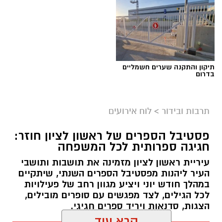
מוזיאון ראשון לציון
מתאים לגילאי 3–7
הורים וילדים מוזמנים ליהנות מבוקר קסום של
תיאטרון, דמיון והנאה משותפת.
תיקון והתקנה שערים חשמליים
בדרום
יש לכם מידע חשוב שטרם נחשף? צילומים מאירוע
תרבות ובידור
>
לוח אירועים
חדשותי? מצאתם טעות בכתבה? נשמח שתשתפו
אותנו
פסטיבל הספרים של ראשון לציון חוזר:
חגיגה ספרותית לכל המשפחה
עיריית ראשון לציון
עיריית ראשון לציון מזמינה את תושבות ותושבי
הפעילות נועדה לאפשר לתושבים להתחבר מחדש
העיר ליהנות מפסטיבל הספרים השנתי, שיתקיים
במהלך חודש יוני ויציע מגוון רחב של פעילויות
לגוף ולנפש, ליהנות מרגעים של רוגע ואיזון ולחוות
לכל הגילים, לצד מפגשים עם סופרים מובילים,
תרגול יוגה באווירה נעימה ופתוחה.
הצגות, סדנאות ויריד ספרים חגיגי.