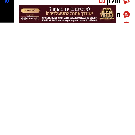
התרבות בתאריכים 10–11 ביוני, בין השעות 17:00–
22:00. במסגרת הפסטיבל יתקיימו מפגשים
מרתקים עם יוצרים וסופרים מהשורה הראשונה
בישראל, כאשר תושבי ראשון לציון ייהנו מהטבות
והנחות מיוחדות.
בנוסף, ברחבת היכל התרבות יפעל יריד דוכני
סופרים מכל רחבי הארץ, שיאפשר למבקרים להכיר
יוצרים חדשים, לרכוש ספרים ולפגוש את הכותבים
מקרוב. הכניסה ליריד תהיה חופשית.
הפסטיבל צפוי למשוך אלפי מבקרים ולהציע חוויה
תרבותית עשירה המשלבת ספרות, יצירה, מפגשים
אישיים ופעילויות לכל המשפחה.
לפרטים נוספים, לוח האירועים המלא ורכישת
כרטיסים ניתן להיכנס לאתרי הפסטיבל והיכל