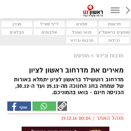
חדשות
ספורט
לייף סטייל
מגזין
מופעים בראשל"צ
פנאי ואוכל
אלבומים
הבלוגים
רכילות
תרבות ובידור
תרבות ובידור
>
מופעים
מאירים את מדרחוב ראשון לציון
מדרחוב רוטשילד בראשון לציון יתמלא באורות
של שמחה בחג החנוכה מה-25.12 ועד ה-30.12,
הכניסה חינם - בואו בהמוניכם.
מנהל האתר / 00:04 19.12.16