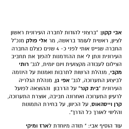
אבי קקון
: "ברצוני להודות לחברה העירונית ראשון
לציון, ראשית לעומד בראשה, מר
אלי פולק
מנכ"ל
החברה שגייס אותי לפני כ- 4 שנים כצלם החברה
העירונית ונתן לי את ההזדמנות להפוך את תחביב
הצילום לעבודה מקצועית ויום יומית, לגב'
רותי
מקבי
, מנהלת הרשות לתרבות ואמנות על היוזמה
לביצוע התערוכה, לגב'
אפי גן
, מנהלת הגלריה
העירונית "
בית קנר
" על הדרבון וההוצאה לפועל
לרעיון התערוכה ואחרונה חביבה, אוצרת התערוכה,
קרן וייסהאוס
, על הכיוון, על בחירת התמונות
והליווי לאורך כל הדרך".
עוד הוסיף אבי: " תודה מיוחדת ל
ארז ומיקי