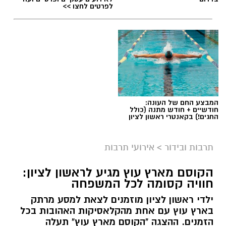
לפרטים לחצו >>
ליאור רז
המבצע החם של העונה:
על פי הודעת החברה, שני הפרקים שישודרו היום
חודשיים + חודש מתנה (כולל
החגים!) בקאנטרי ראשון לציון
(שני) מתמקדים באירועי הטבח וביום שבו פרצה
המלחמה, וכוללים מראות, קולות וסצנות שעשויים
תרבות ובידור
>
אירועי תרבות
לעורר תחושות קשות בקרב הקהל. בyes הדגישו כי
מדובר בפרקים העומדים בפני עצמם, וכי ניתן לדלג
הקוסם מארץ עוץ מגיע לראשון לציון:
עליהם מבלי לפגוע בהבנת המשך העלילה.
חוויה קסומה לכל המשפחה
"צופי 'פאודה', שימו לב", נמסר בהודעה. "פרקים 7
ילדי ראשון לציון מוזמנים לצאת למסע מרתק
בארץ עוץ עם אחת מהקלאסיקות האהובות בכל
-8 שישודרו השבוע מתבססים על אירועי 7
הזמנים. ההצגה "הקוסם מארץ עוץ" תעלה