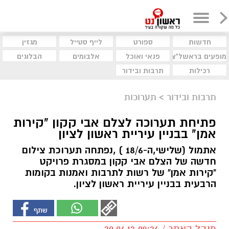
חדשות
ספורט
לייף סטייל
מגזין
מופעים בראשל"צ
פנאי ואוכל
אלבומים
הבלוגים
רכילות
תרבות ובידור
תרבות ובידור
>
תערוכות
פתיחת תערוכה לצלם אבי קקון "קירות
אמן" בבניין עיריית ראשון לציון
אתמול (שלישי,ה-18/6 ) ,נפתחה תערוכת צילום
חדשה של הצלם אבי קקון במסגרת פרויקט
"קירות אמן" של רשות לתרבות ואמנות בקומות
הרבעית בבניין עיריית ראשון לציון.
מנהל האתר / 09:24 20.06.13