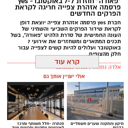
"פאודה" חוזרת ל-7 באוקטובר- yes
פרסמה אזהרת צפייה חריגה לקראת
הפרקים החדשים
חברת yes פרסמה אזהרת צפייה יוצאת דופן
לקראת שידור הפרקים השביעי והשמיני של
העונה החמישית של סדרת הלהיט "פאודה", בשל
תכנים המתארים ומשחזרים את אירועי 7
באוקטובר ועלולים להיות קשים לצפייה עבור
חלק מהצופים.
קרא עוד
אלדה נתנאל / 09:58 22.06.26
תגים:
פאודה" חוזרת ל-7 באוקטובר: yes
אולי יעניין אותך גם
תיקון והתקנה שערים חשמליים
פנתרה -חלל משותף ומרכז
בדרום
לאירועים עסקיים ופרטיים ועוד