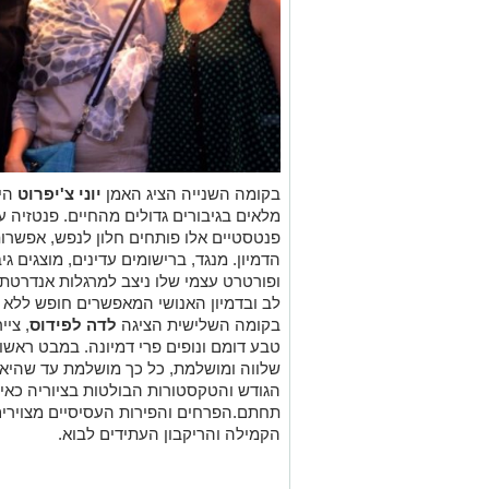
בקומה השנייה הציג האמן
יוני צ'יפרוט
הי
מלאים בגיבורים גדולים מהחיים. פנטזיה ע
פנטסטיים אלו פותחים חלון לנפש, אפשרות
הדמיון. מנגד, ברישומים עדינים, מוצגים גיב
ופורטרט עצמי שלו ניצב למרגלות אנדרטת גב
לב ובדמיון האנושי המאפשרים חופש ללא 
בקומה השלישית הציגה
לדה לפידוס
, ציי
טבע דומם ונופים פרי דמיונה. במבט ראשון
שלווה ומושלמת, כל כך מושלמת עד שהיא 
הגודש והטקסטורות הבולטות בציוריה כאיל
תחתם.הפרחים והפירות העסיסיים מצוירים
הקמילה והריקבון העתידים לבוא.