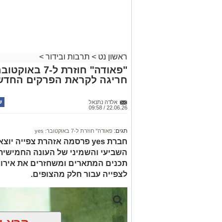
ראשון נט
>
תרבות ובידור
>
חריגה לקראת הפרקים החדש
אלדה נתנאל
22.06.26 / 09:58
תגים:
פאודה" חוזרת ל-7 באוקטובר: yes
חברת yes פרסמה אזהרת צפייה 
השביעי והשמיני של העונה החמישית
לצפייה עבור חלק מהצופים.