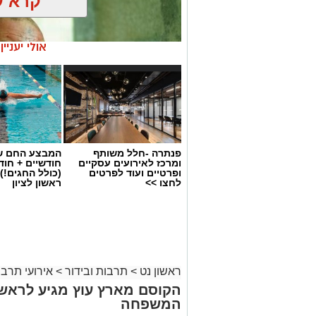
קרא ע
אולי יעניי
פנתרה -חלל משותף
המבצע החם של
ומרכז לאירועים עסקיים
חודשיים + חו
ופרטיים ועוד לפרטים
(כולל החגים!)
לחצו >>
ראשון לציון
ליאור רז
על פי הודעת החברה, שני הפרקים שישודר
וביום שבו פרצה המלחמה, וכוללים מראות,
ראשון נט
>
תרבות ובידור
>
אירועי תרבו
קשות בקרב הקהל. בyes ה
הקוסם מארץ עוץ מגיע לראשון
לדלג עליהם מבלי לפגוע בהבנת המשך הע
המשפחה