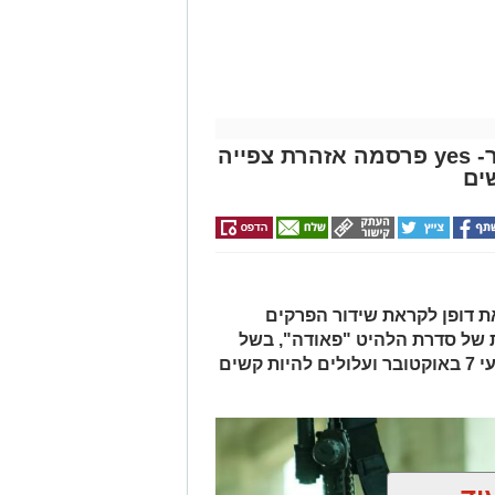
"פאודה" חוזרת ל-7 באוקטובר- yes פרסמה אזהרת צפייה
ים
יוצאת דופן לקראת שידור הפרקים
 של סדרת הלהיט "פאודה", בשל
תכנים המתארים ומשחזרים את אירועי 7 באוקטובר ועלולים להיות קשים