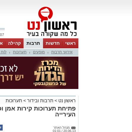
07 אוגוסט 2026 / 11:33
ראשי
חדשות
תרבות
קהילה
או
אירועי תרבות
מופעים
תערוכות
לוח 
|
|
|
ראשון נט
>
תרבות ובידור
>
תערוכות
פתיחת תערוכות קירות אמן ופר
העירייה
מנהל האתר
20.06.13 / 01:01