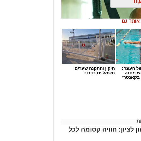
וד
ן אותך גם
 העונה:
תיקון והתקנה שערים
דש מתנה
חשמליים בדרום
 בקאנטרי
ו היום (שני) מתמקדים באירועי הטבח
 קולות וסצנות שעשויים לעורר תחושות
ת
דגישו כי מדובר בפרקים העומדים בפני עצמם, וכי ניתן
 לציון: חוויה קסומה לכל
לילה.