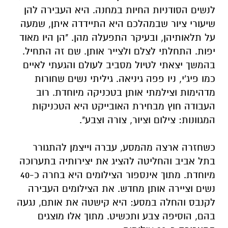
לנשים הסודניות החיות במחנה. היא העבירה להן
שיעורי ציור שבמהלכם היא התיידדה איתן, שמעה
על תלאותיהן, ובעיקר התפעלה מהן. "הן היו מאוד
יפות. התחלתי לצלם ולצייר אותן. שם זה התחיל.
בהמשך יצאתי לטיול מסביב לעולם והגעתי לאיים
כמו פיג'י, ניו פפה גיניאה. גיליתי נשים שחורות
מדהימות וצילמתי אותן בטכניקה מיוחדת. רוב
העבודה חוץ מבחירת האובייקט היא הטכניקות
המגוונות: צילום וציור, צורה וצבע".
כשחזרה ארצה מהמסע, עברה וייצמן להתגורר
בתל אביב והחליטה להציג את יצירותיה בתערוכה
מיוחדת. מתוך אינספור הצילומים היא בחרה כ-40
נשים וציירה אותן מחדש. את הצילומים העבירה
לקנבס והחלה במסע: היא קישטה את אותם, נגעה
בהם, הוסיפה צבע ותכשיט. מתוך אלו מוצגים