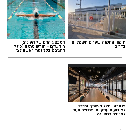
העונה החמישית של "פאודה" מתרחשת על רקע
המציאות הביטחונית שנוצרה לאחר מתקפת חמאס
תגים:
ראשון לציון
,
הקוסם מארץ עוץ
ב7 באוקטובר, והפרקים הקרובים צפויים להציג את
נקודת המבט של הדמויות המרכזיות במהלך
האירועים הדרמטיים.
תיקון והתקנה שערים חשמליים
המבצע החם של העונה:
בדרום
חודשיים + חודש מתנה (כולל
החגים!) בקאנטרי ראשון לציון
יש לכם מידע חשוב שטרם נחשף? צילומים מאירוע
חדשותי? מצאתם טעות בכתבה? נשמח שתשתפו
אותנו
פנתרה -חלל משותף ומרכז
לאירועים עסקיים ופרטיים ועוד
לפרטים לחצו >>