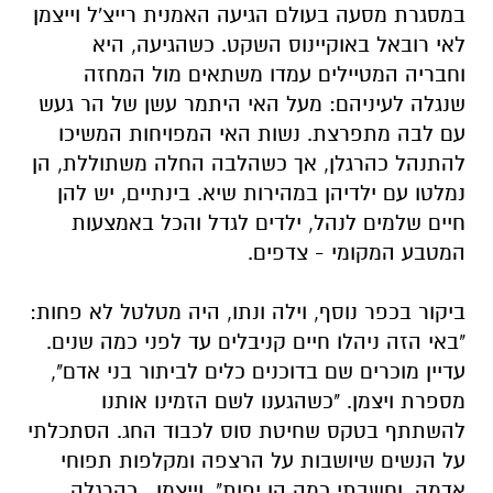
במסגרת מסעה בעולם הגיעה האמנית רייצ'ל וייצמן
לאי רובאל באוקיינוס השקט. כשהגיעה, היא
וחבריה המטיילים עמדו משתאים מול המחזה
שנגלה לעיניהם: מעל האי היתמר עשן של הר געש
עם לבה מתפרצת. נשות האי המפויחות המשיכו
להתנהל כהרגלן, אך כשהלבה החלה משתוללת, הן
נמלטו עם ילדיהן במהירות שיא. בינתיים, יש להן
חיים שלמים לנהל, ילדים לגדל והכל באמצעות
המטבע המקומי - צדפים.
ביקור בכפר נוסף, וילה ונתו, היה מטלטל לא פחות:
"באי הזה ניהלו חיים קניבלים עד לפני כמה שנים.
עדיין מוכרים שם בדוכנים כלים לביתור בני אדם",
מספרת ויצמן. "כשהגענו לשם הזמינו אותנו
להשתתף בטקס שחיטת סוס לכבוד החג. הסתכלתי
על הנשים שיושבות על הרצפה ומקלפות תפוחי
אדמה, וחשבתי כמה הן יפות". וייצמן , כהרגלה,