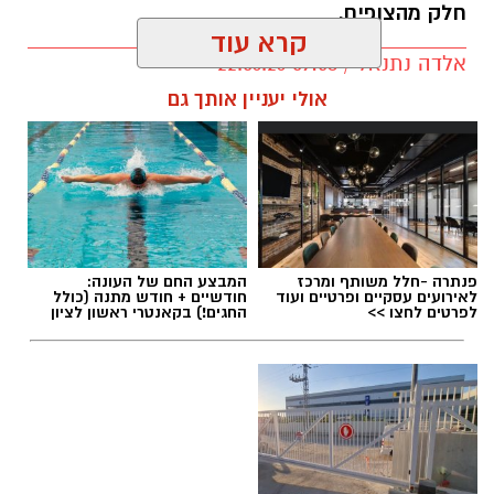
חלק מהצופים.
קרא עוד
אלדה נתנאל / 09:58 22.06.26
תגים:
פאודה" חוזרת ל-7 באוקטובר: yes
אולי יעניין אותך גם
פנתרה -חלל משותף ומרכז
המבצע החם של העונה:
לאירועים עסקיים ופרטיים ועוד
חודשיים + חודש מתנה (כולל
לפרטים לחצו >>
החגים!) בקאנטרי ראשון לציון
ליאור רז