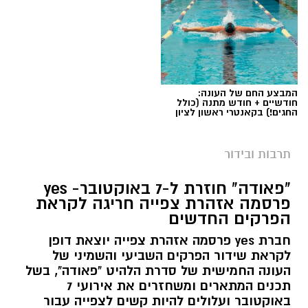
המבצע החם של העונה:
חודשיים + חודש מתנה (כולל
החגים!) בקאנטרי ראשון לציון
תרבות ובידור
"פאודה" חוזרת ל-7 באוקטובר- yes
פרסמה אזהרת צפייה חריגה לקראת
הפרקים החדשים
חברת yes פרסמה אזהרת צפייה יוצאת דופן
לקראת שידור הפרקים השביעי והשמיני של
העונה החמישית של סדרת הלהיט "פאודה", בשל
תכנים המתארים ומשחזרים את אירועי 7
באוקטובר ועלולים להיות קשים לצפייה עבור