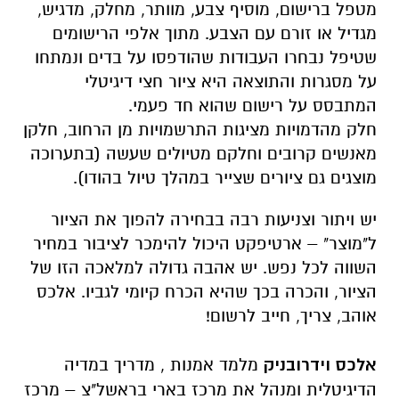
מטפל ברישום, מוסיף צבע, מוותר, מחלק, מדגיש,
מגדיל או זורם עם הצבע. מתוך אלפי הרישומים
שטיפל נבחרו העבודות שהודפסו על בדים ונמתחו
על מסגרות והתוצאה היא ציור חצי דיגיטלי
המתבסס על רישום שהוא חד פעמי.
חלק מהדמויות מציגות התרשמויות מן הרחוב, חלקן
מאנשים קרובים וחלקם מטיולים שעשה (בתערוכה
מוצגים גם ציורים שצייר במהלך טיול בהודו).
יש ויתור וצניעות רבה בבחירה להפוך את הציור
ל"מוצר" – ארטיפקט היכול להימכר לציבור במחיר
השווה לכל נפש. יש אהבה גדולה למלאכה הזו של
הציור, והכרה בכך שהיא הכרח קיומי לגביו. אלכס
אוהב, צריך, חייב לרשום!
אלכס וידרובניק
מלמד אמנות , מדריך במדיה
הדיגיטלית ומנהל את מרכז בארי בראשל"צ – מרכז