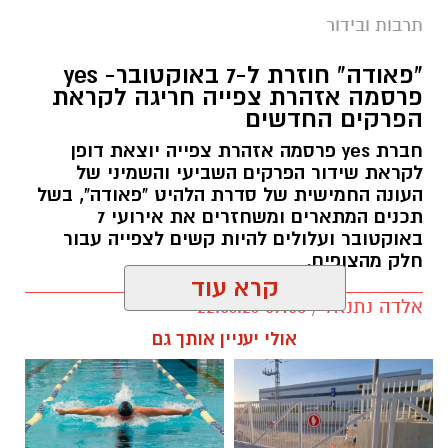
תרבות ובידור
"פאודה" חוזרת ל-7 באוקטובר- yes
פרסמה אזהרת צפייה חריגה לקראת
הפרקים החדשים
חברת yes פרסמה אזהרת צפייה יוצאת דופן
לקראת שידור הפרקים השביעי והשמיני של
העונה החמישית של סדרת הלהיט "פאודה", בשל
תכנים המתארים ומשחזרים את אירועי 7
באוקטובר ועלולים להיות קשים לצפייה עבור
חלק מהצופים.
קרא עוד
אלדה נתנאל / 09:58 22.06.26
תגים:
פאודה" חוזרת ל-7 באוקטובר: yes
אולי יעניין אותך גם