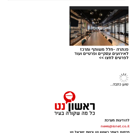
יש לכם מידע חשוב שטרם נחשף? צילומים מאירוע
חדשותי? מצאתם טעות בכתבה? נשמח שתשתפו
אותנו
פנתרה -חלל משותף ומרכז
לאירועים עסקיים ופרטיים ועוד
לפרטים לחצו >>
תרבות ובידור
>
לוח אירועים
ראשון לציון מציינת את יום היוגה
הבינלאומי עם שיעורים פתוחים
לתושבים
עיריית ראשון לציון מזמינה את תושבות ותושבי
העיר לקחת פסק זמן מהשגרה ולהצטרף לשני
עיריית ראשון לציון
שיעורי יוגה פתוחים ומיוחדים שייערכו לקראת
יום היוגה הבינלאומי, שיצוין ברחבי העולם ב-21