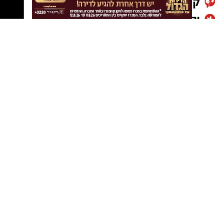
יוכלו הילדים לגלות בהצגה צבעונית ומרגשת לכל
המשפחה.
שבת, 20.6.26
שעה: 10:30
מוזיאון ראשון לציון
מתאים לגילאי 3–7
הורים וילדים מוזמנים ליהנות מבוקר קסום של
תיאטרון, דמיון והנאה משותפת.
יש לכם מידע חשוב שטרם נחשף? צילומים מאירוע
חדשותי? מצאתם טעות בכתבה? נשמח שתשתפו
אותנו