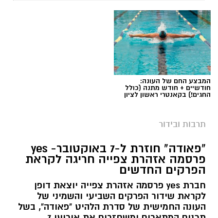
המבצע החם של העונה:
חודשיים + חודש מתנה (כולל
החגים!) בקאנטרי ראשון לציון
תרבות ובידור
"פאודה" חוזרת ל-7 באוקטובר- yes
פרסמה אזהרת צפייה חריגה לקראת
הפרקים החדשים
חברת yes פרסמה אזהרת צפייה יוצאת דופן
לקראת שידור הפרקים השביעי והשמיני של
העונה החמישית של סדרת הלהיט "פאודה", בשל
תכנים המתארים ומשחזרים את אירועי 7