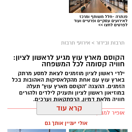
ליאור רז
פנתרה -חלל משותף ומרכז
על פי הודעת החברה, שני הפרקים שישודרו היום
לאירועים עסקיים ופרטיים ועוד
לפרטים לחצו >>
(שני) מתמקדים באירועי הטבח וביום שבו פרצה
המלחמה, וכוללים מראות, קולות וסצנות שעשויים
תרבות ובידור
>
אירועי תרבות
לעורר תחושות קשות בקרב הקהל. בyes הדגישו כי
מדובר בפרקים העומדים בפני עצמם, וכי ניתן לדלג
הקוסם מארץ עוץ מגיע לראשון לציון:
עליהם מבלי לפגוע בהבנת המשך העלילה.
חוויה קסומה לכל המשפחה
"צופי 'פאודה', שימו לב", נמסר בהודעה. "פרקים 7
ילדי ראשון לציון מוזמנים לצאת למסע מרתק
בארץ עוץ עם אחת מהקלאסיקות האהובות בכל
-8 שישודרו השבוע מתבססים על אירועי 7
הזמנים. ההצגה "הקוסם מארץ עוץ" תעלה
באוקטובר וכוללים תכנים, מראות וקולות שעלולים
במוזיאון ראשון לציון ותעניק לילדים ולהורים
להיות קשים לצפייה. חשוב לנו לומר: הפרקים הללו
חוויה מלאת דמיון, הרפתקאות וערכים.
חוזרים ליום הנורא ההוא ועומדים בפני עצמם. אם
אופיר למב / 10:22 12.06.26
הצפייה קשה מדי, זה בסדר גם לוותר עליהם
קרא עוד
ולהתחבר מחדש לעלילת העונה שתמשיך בפרק
שישודר בשבוע הבא".