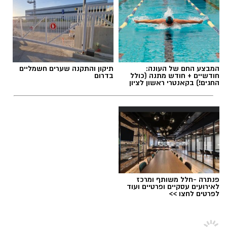
אולי יעניין אותך גם
העונה החמישית של "פאודה" מתרחשת על רקע
המציאות הביטחונית שנוצרה לאחר מתקפת חמאס
תגים:
ראשון לציון
,
הקוסם מארץ עוץ
ב7 באוקטובר, והפרקים הקרובים צפויים להציג את
נקודת המבט של הדמויות המרכזיות במהלך
האירועים הדרמטיים.
המבצע החם של העונה:
תיקון והתקנה שערים חשמליים
חודשיים + חודש מתנה (כולל
בדרום
החגים!) בקאנטרי ראשון לציון
יש לכם מידע חשוב שטרם נחשף? צילומים מאירוע
חדשותי? מצאתם טעות בכתבה? נשמח שתשתפו
אותנו
פנתרה -חלל משותף ומרכז
לאירועים עסקיים ופרטיים ועוד
לפרטים לחצו >>