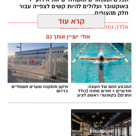
באוקטובר ועלולים להיות קשים לצפייה עבור
חלק מהצופים.
קרא עוד
אלדה נתנאל / 09:58 22.06.26
תגים:
פאודה" חוזרת ל-7 באוקטובר: yes
אולי יעניין אותך גם
המבצע החם של העונה:
תיקון והתקנה שערים חשמליים
חודשיים + חודש מתנה (כולל
בדרום
החגים!) בקאנטרי ראשון לציון