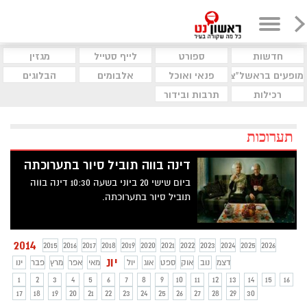
חדשות
ספורט
לייף סטייל
מגזין
מופעים בראשל"צ
פנאי ואוכל
אלבומים
הבלוגים
רכילות
תרבות ובידור
תערוכות
דינה בווה תוביל סיור בתערוכתה
ביום שישי 20 ביוני בשעה 10:30 דינה בווה
תוביל סיור בתערוכתה.
2014
2015
2016
2017
2018
2019
2020
2021
2022
2023
2024
2025
2026
יונ
דצמ
נוב
אוק
ספט
אוג
יול
מאי
אפר
מרץ
פבר
ינו
1
2
3
4
5
6
7
8
9
10
11
12
13
14
15
16
17
18
19
20
21
22
23
24
25
26
27
28
29
30