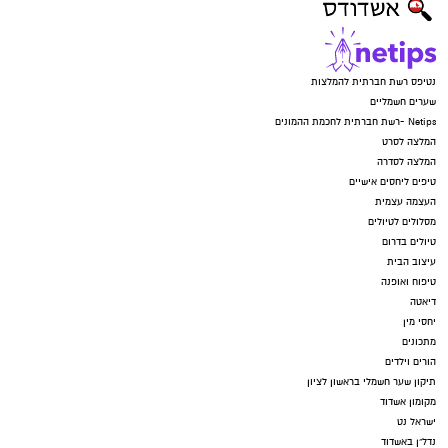
נטיפס רשת חברתית להמלצות
שערים חשמליים
Netips -רשת חברתית לחכמת ההמונים
המלצה לסרט
המלצה לסדרה
טיפים ליחסים אישיים
העצמה עצמית
מסלולים לטיולים
טיולים בדרום
עיצוב הבית
טיפוח ואופנה
דיאטה
יחסי מין
מתכונים
הורים וילדים
תיקון שער חשמלי בראשון לציון
מקומון אשדוד
ישראל נט
נדל"ן באשדוד