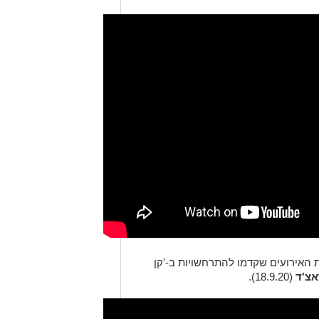
האירועים שקדמו להתרחשויות ב-'קן
אצ'ד
(18.9.20).