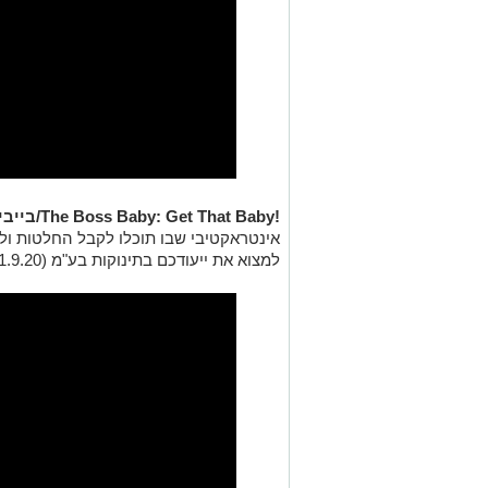
!The Boss Baby: Get That Baby/בייבי בוס – תפוס ת'תינוק:
אינטראקטיבי שבו תוכלו לקבל החלטות ו
למצוא את ייעודכם בתינוקות בע"מ (1.9.20).