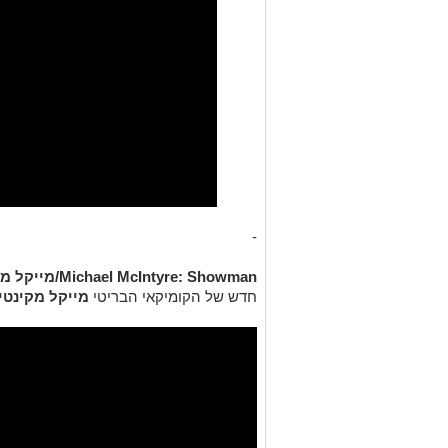
-
Michael McIntyre: Showman/מייקל מקינטייר – פרפורמר:
חדש של הקומיקאי הבריטי
מייקל מקינטי