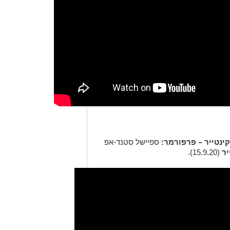
ספיישל סטנד-אפ
יר
(15.9.20).