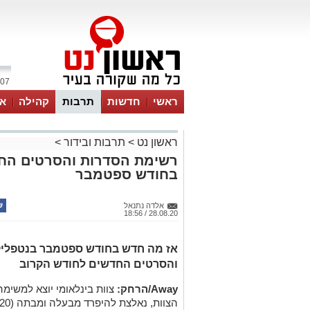
07 אוגוסט 2026 / 14:42
ראשי
חדשות
תרבות
קהילה
או
ראשון נט
>
תרבות ובידור
>
רשימת הסדרות והסרטים החד
בחודש ספטמבר
אלדה נתנאל
28.08.20 / 18:56
אז מה חדש בחודש ספטמבר בנטפליק
והסרטים החדשים לחודש הקרוב
Away/הרחק:
צוות בינלאומי יוצא למשימ
הצוות, נאלצת להיפרד מבעלה ומבתה (4.9.20).