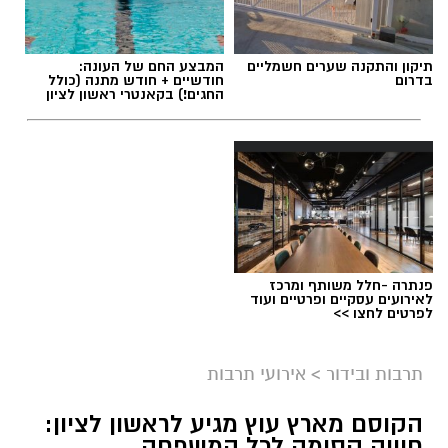
תיקון והתקנה שערים חשמליים
המבצע החם של העונה:
בדרום
חודשיים + חודש מתנה (כולל
החגים!) בקאנטרי ראשון לציון
ליאור רז
פנתרה -חלל משותף ומרכז
על פי הודעת החברה, שני הפרקים שישודרו היום
לאירועים עסקיים ופרטיים ועוד
לפרטים לחצו >>
(שני) מתמקדים באירועי הטבח וביום שבו פרצה
המלחמה, וכוללים מראות, קולות וסצנות שעשויים
תרבות ובידור
>
אירועי תרבות
לעורר תחושות קשות בקרב הקהל. בyes הדגישו כי
מדובר בפרקים העומדים בפני עצמם, וכי ניתן לדלג
הקוסם מארץ עוץ מגיע לראשון לציון:
עליהם מבלי לפגוע בהבנת המשך העלילה.
חוויה קסומה לכל המשפחה