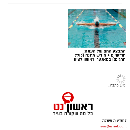
יש לכם מידע חשוב שטרם נחשף? צילומים מאירוע
חדשותי? מצאתם טעות בכתבה? נשמח שתשתפו
אותנו
המבצע החם של העונה:
חודשיים + חודש מתנה (כולל
החגים!) בקאנטרי ראשון לציון
תרבות ובידור
>
לוח אירועים
פסטיבל הספרים של ראשון לציון חוזר:
חגיגה ספרותית לכל המשפחה
עיריית ראשון לציון מזמינה את תושבות ותושבי
העיר ליהנות מפסטיבל הספרים השנתי, שיתקיים
במהלך חודש יוני ויציע מגוון רחב של פעילויות
עיריית ראשון לציון
לכל הגילים, לצד מפגשים עם סופרים מובילים,