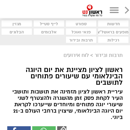
חדשות
ספורט
לייף סטייל
מגזין
מופעים בראשל"צ
פנאי ואוכל
אלבומים
הבלוגים
רכילות
תרבות ובידור
תרבות ובידור
>
לוח אירועים
ראשון לציון מציינת את יום היוגה
הבינלאומי עם שיעורים פתוחים
לתושבים
עיריית ראשון לציון מזמינה את תושבות ותושבי
העיר לקחת פסק זמן מהשגרה ולהצטרף לשני
שיעורי יוגה פתוחים ומיוחדים שייערכו לקראת
יום היוגה הבינלאומי, שיצוין ברחבי העולם ב-21
ביוני.