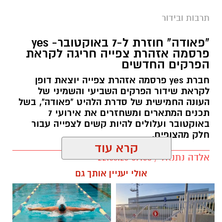
תרבות ובידור
"פאודה" חוזרת ל-7 באוקטובר- yes
פרסמה אזהרת צפייה חריגה לקראת
הפרקים החדשים
חברת yes פרסמה אזהרת צפייה יוצאת דופן
לקראת שידור הפרקים השביעי והשמיני של
העונה החמישית של סדרת הלהיט "פאודה", בשל
תכנים המתארים ומשחזרים את אירועי 7
באוקטובר ועלולים להיות קשים לצפייה עבור
חלק מהצופים.
קרא עוד
אלדה נתנאל / 09:58 22.06.26
תגים:
פאודה" חוזרת ל-7 באוקטובר: yes
אולי יעניין אותך גם