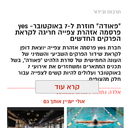
תרבות ובידור
"פאודה" חוזרת ל-7 באוקטובר- yes
פרסמה אזהרת צפייה חריגה לקראת
הפרקים החדשים
חברת yes פרסמה אזהרת צפייה יוצאת דופן
לקראת שידור הפרקים השביעי והשמיני של
העונה החמישית של סדרת הלהיט "פאודה", בשל
תכנים המתארים ומשחזרים את אירועי 7
באוקטובר ועלולים להיות קשים לצפייה עבור
חלק מהצופים.
קרא עוד
אלדה נתנאל / 09:58 22.06.26
תגים:
פאודה" חוזרת ל-7 באוקטובר: yes
אולי יעניין אותך גם