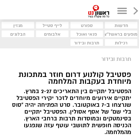
חדשות
ספורט
לייף סטייל
מגזין
מופעים בראשל"צ
פנאי ואוכל
אלבומים
הבלוגים
רכילות
תרבות ובידור
תרבות ובידור
פסטיבל קולנוע דרום חוזר במתכונת
מיוחדת בעקבות המלחמה
הפסטיבל יתקיים בין התאריכים 2-27 במרץ.
יתקיים אירועים מיוחדים לזכר יקירי הפסטיבל
שנרצחו ב-7 באוקטובר. סרט הפתיחה יהיה "סוס
בלי שם" של אסף אסולין. הפסטיבל יתקיים
בסינמטקים ובמוסדות תרבות ברחבי הארץ.
הכניסה חופשית לתושבי עוטף עזה שנפגעו
מהמלחמה.