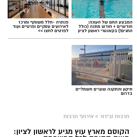
המבצע החם של העונה:
פנתרה -חלל משותף ומרכז
חודשיים + חודש מתנה (כולל
לאירועים עסקיים ופרטיים ועוד
החגים!) בקאנטרי ראשון לציון
לפרטים לחצו >>
ליאור רז
תיקון והתקנה שערים חשמליים
על פי הודעת החברה, שני הפרקים שישודרו היום
בדרום
(שני) מתמקדים באירועי הטבח וביום שבו פרצה
המלחמה, וכוללים מראות, קולות וסצנות שעשויים
תרבות ובידור
>
אירועי תרבות
לעורר תחושות קשות בקרב הקהל. בyes הדגישו כי
מדובר בפרקים העומדים בפני עצמם, וכי ניתן לדלג
הקוסם מארץ עוץ מגיע לראשון לציון:
עליהם מבלי לפגוע בהבנת המשך העלילה.