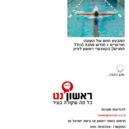
יש לכם מידע חשוב שטרם נחשף? צילומים מאירוע
חדשותי? מצאתם טעות בכתבה? נשמח שתשתפו
אותנו
המבצע החם של העונה:
חודשיים + חודש מתנה (כולל
החגים!) בקאנטרי ראשון לציון
תרבות ובידור
>
לוח אירועים
ראשון לציון מציינת את יום היוגה
הבינלאומי עם שיעורים פתוחים
לתושבים
עיריית ראשון לציון מזמינה את תושבות ותושבי
העיר לקחת פסק זמן מהשגרה ולהצטרף לשני
עיריית ראשון לציון
שיעורי יוגה פתוחים ומיוחדים שייערכו לקראת