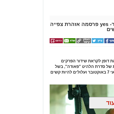
"פאודה" חוזרת ל-7 באוקטובר- yes פרסמה אזהרת צפייה
ים
יוצאת דופן לקראת שידור הפרקים
 של סדרת הלהיט "פאודה", בשל
תכנים המתארים ומשחזרים את אירועי 7 באוקטובר ועלולים להיות קשים
וד