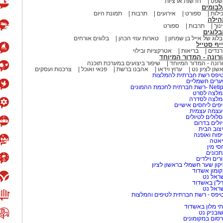
שפט
חדשות ארציות
לבומים
ילות
ספורט
אירועים
תרבות
תמונת היום
, והכלב טוטו, היוצאים למסע בארץ עוץ
הילה
ור להם לשוב הביתה. בדרך הם פוגשים
נוך
תרבות
ספורט
לוגים
, הדחליל ואפילו מכשפה – וכל אחד
לוג של אייל בן שמחון
טארות עוזי הכהן
בלוגים אורחים
יף סטייל
נדים
בריאות
אטרקציות ובילוי
רונה - המדור המיוחד
רונה - המדור המיוחד
שיפור ביצועים במערכת תוכנה
ל כוחה של חברות, אומץ ועזרה לאחר?
שון לציון נט
ערוץ וידאו
אהבנו ברשת
פנאי ואוכל
צרכנות ועסקים
יפס רשת חברתית להמלצות
גה צבעונית ומרגשת לכל המשפחה.
רים חשמליים
-רשת חברתית לחכמת ההמונים
לצה לסרט
מלצה לסדרה
פים ליחסים אישיים
עצמה עצמית
לולים לטיולים
ולים בדרום
צוב הבית
פוח ואופנה
אטה
 של תיאטרון, דמיון והנאה משותפת.
סי מין
כונים
רים וילדים
קון שער חשמלי בראשון לציון
 מאירוע חדשותי? מצאתם טעות
ומון אשדוד
ראל נט
ל"ן באשדוד
ראל נט
יפס - רשת חברתית לטיפים והמלצות
י מלון באשדוד
שובניק נט
סום במקומונים