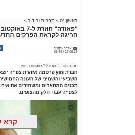
ראשון נט
>
תרבות ובידור
>
חריגה לקראת הפרקים החדש
אלדה נתנאל
22.06.26 / 09:58
תגים:
פאודה" חוזרת ל-7 באוקטובר: yes
חברת yes פרסמה אזהרת צפייה 
השביעי והשמיני של העונה החמישית
לצפייה עבור חלק מהצופים.
קרא ע