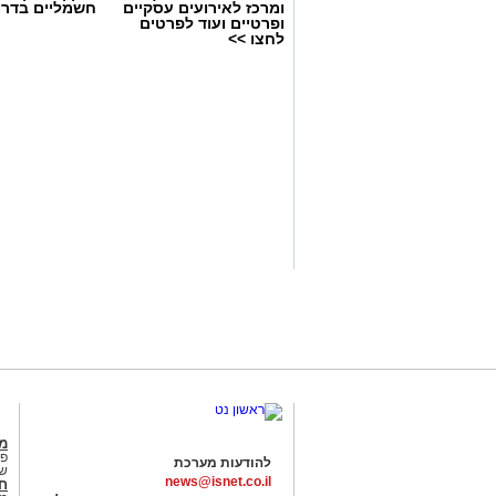
ומרכז לאירועים עסקיים
חשמליים בדרו
ופרטיים ועוד לפרטים
לחצו >>
מג
פנ
להודעות מערכת
של
news@isnet.co.il
ח
עיריית ראשון לציון