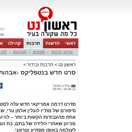
06 אוגוסט 2026 / 08:26
ראשי
חדשות
תרבות
קהילה
או
אירועי תרבות
מופעים
תערוכות
לוח 
|
|
|
ראשון נט
>
תרבות ובידור
>
סרט חדש בנטפליקס -אבהות | therhood
אלדה נתנאל
18.06.21 / 09:46
סדרט דרמה אמריקאי חדש עלה לסטי
סיפורם של מת'יו לוגלין אלמן טרי, 
אחת מהעבודות הקשות ביותר – להיות
מכיוון שאחרי הלידה של בתם, בת זוגו
לעולמה באופן מפתיע וטראגי.