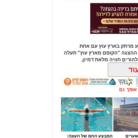
 הנורא ההוא ועומדים בפני עצמם. אם
יהם ולהתחבר מחדש לעלילת העונה
רקע המציאות הביטחונית שנוצרה
קטובר, והפרקים הקרובים צפויים להציג את נקודת
ועים הדרמטיים.
סע מרתק בארץ עוץ עם אחת
 מאירוע חדשותי? מצאתם טעות
 ההצגה "הקוסם מארץ עוץ" תעלה
ולהורים חוויה מלאת דמיון,
וד
ן אותך גם
שערים
המבצע החם של העונה: