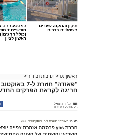
תיקון והתקנה שערים
המבצע החם של
חשמליים בדרום
חודשיים + חו
(כולל החגים!)
ראשון לציון
ראשון נט
>
תרבות ובידור
>
חריגה לקראת הפרקים החדש
אלדה נתנאל
22.06.26 / 09:58
תגים:
פאודה" חוזרת ל-7 באוקטובר: yes
חברת yes פרסמה אזהרת צפייה 
השביעי והשמיני של העונה החמישית