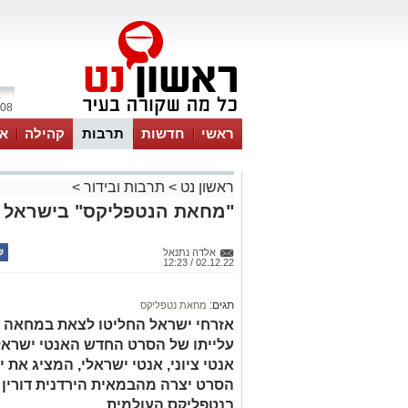
08 אוגוסט 2026 / 20:41
ראשי
חדשות
תרבות
קהילה
או
ראשון נט
>
תרבות ובידור
>
"מחאת הנטפליקס" בישראל
אלדה נתנאל
02.12.22 / 12:23
תגים:
מחאת נטפליקס
אזרחי ישראל החליטו לצאת במחאה נ
עלייתו של הסרט החדש האנטי ישרא
אנטי ציוני, אנטי ישראלי, המציג את 
הסרט יצרה מהבמאית הירדנית דורין ג
בנטפליקס העולמית.