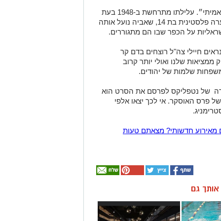
הסרט, מוצג כסרט ״נוצר בהשראת סיפור אמיתי״. עלילתו מתרחשת ב-1948 בעת
מלחמת העצמאות, ובו מוצג סיפורה של נערה פלסטינית בת 14, שאביה נועל אותה
ראליות על הכפר שבו הם מתגוררים.
אים חיילי צה"ל רוצחים בדם קר
מציאות שלנו ואולי יותר קרוב
שפחות שלמות של יהודים.
רה של נטפליקס לפרסם את הסרט הוא
של פרס האוסקר. אי לכך יצאו אלפי
טרימניג.
 מאירוע חדשותי? מצאתם טעות
ן אותך גם