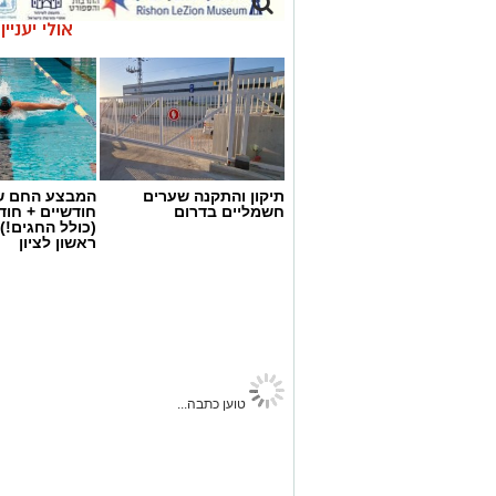
אולי יעניי
תיקון והתקנה שערים
המבצע החם של
חשמליים בדרום
חודשיים + חו
(כולל החגים!)
ראשון לציון
ראשון נט
>
תרבות ובידור
>
לוח אירועים
ראשון לציון מציינת את יום ה
פתוחים לתושבים
אופיר למב
11.06.26 / 14:27