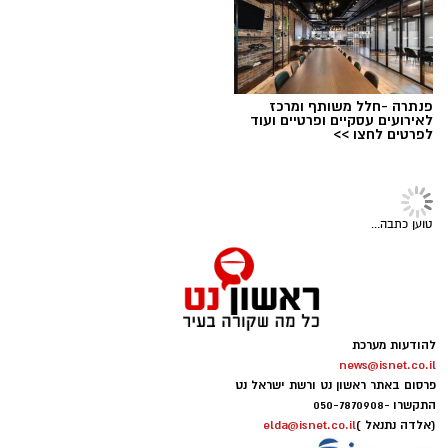
חדשותי? מצאתם טעות בכתבה? נשמח שתשתפו
אותנו
פנתרה -חלל משותף ומרכז
לאירועים עסקיים ופרטיים ועוד
לפרטים לחצו >>
טוען כתבה...
עיריית ראשון לציון
להודעות מערכת
news@isnet.co.il
פרסום באתר ראשון נט ורשת ישראל נט
במרכז העלילה עומדת דורותי, ילדה אמיצה, והכלב
התקשרו -
050-7870908