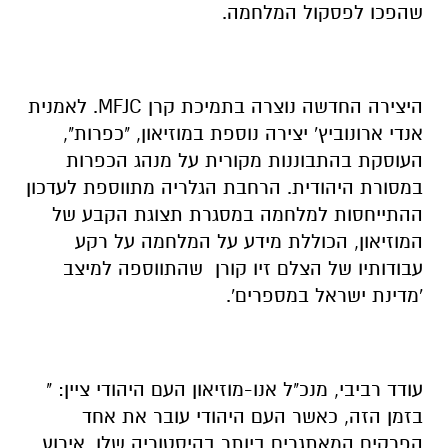
שהפכו לפסקול המלחמה.
היצירה החדשה נוצרה בתמיכת קרן
MFJC. לאמנית
אנדי ארונוביץ' יצירה נוספת במוזיאון, "כפרות",
העוסקת בהתבוננות מקורית על מנהג הכפרות
במסורת היהודית. הרחבת הגלריה מתווספת לעדכון
ההתייחסות למלחמה במסגרת תצוגת הקבע של
המוזיאון, הכוללת מידע על המלחמה על רקע
עבודותיו של הצלם זיו קורן שהתווספה למיצב
'מדינת ישראל במספרים'.
עודד רביבי, מנכ"ל אנו-מוזיאון העם היהודי ציין: "
בזמן הזה, כאשר העם היהודי עובר את אחד
הפרקים המאתגרים ביותר בהיסטוריה שלו, אירוע