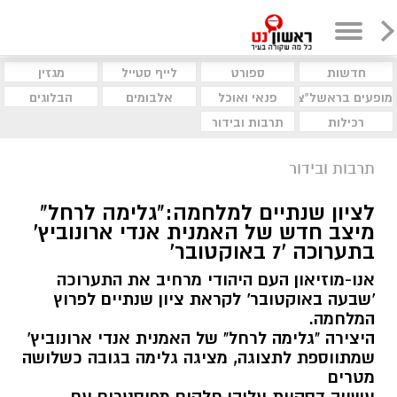
חדשות
ספורט
לייף סטייל
מגזין
מופעים בראשל"צ
פנאי ואוכל
אלבומים
הבלוגים
רכילות
תרבות ובידור
תרבות ובידור
לציון שנתיים למלחמה:"גלימה לרחל"
מיצב חדש של האמנית אנדי ארונוביץ'
בתערוכה '7 באוקטובר'
אנו-מוזיאון העם היהודי מרחיב את התערוכה
'שבעה באוקטובר' לקראת ציון שנתיים לפרוץ
המלחמה.
היצירה "גלימה לרחל" של האמנית אנדי ארונוביץ'
שמתווספת לתצוגה, מציגה גלימה בגובה כשלושה
מטרים