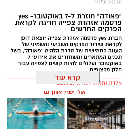
תרבות ובידור
"פאודה" חוזרת ל-7 באוקטובר- yes
פרסמה אזהרת צפייה חריגה לקראת
הפרקים החדשים
חברת yes פרסמה אזהרת צפייה יוצאת דופן
לקראת שידור הפרקים השביעי והשמיני של
העונה החמישית של סדרת הלהיט "פאודה", בשל
תכנים המתארים ומשחזרים את אירועי 7
באוקטובר ועלולים להיות קשים לצפייה עבור
חלק מהצופים.
קרא עוד
אלדה נתנאל / 09:58 22.06.26
תגים:
פאודה" חוזרת ל-7 באוקטובר: yes
אולי יעניין אותך גם