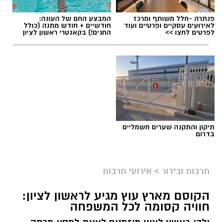
פנתרה -חלל משותף ומרכז
המבצע החם של העונה:
לאירועים עסקיים ופרטיים ועוד
חודשיים + חודש מתנה (כולל
לפרטים לחצו >>
החגים!) בקאנטרי ראשון לציון
ליאור רז
תיקון והתקנה שערים חשמליים
על פי הודעת החברה, שני הפרקים שישודרו היום
בדרום
(שני) מתמקדים באירועי הטבח וביום שבו פרצה
המלחמה, וכוללים מראות, קולות וסצנות שעשויים
תרבות ובידור
>
אירועי תרבות
לעורר תחושות קשות בקרב הקהל. בyes הדגישו כי
מדובר בפרקים העומדים בפני עצמם, וכי ניתן לדלג
הקוסם מארץ עוץ מגיע לראשון לציון:
עליהם מבלי לפגוע בהבנת המשך העלילה.
חוויה קסומה לכל המשפחה