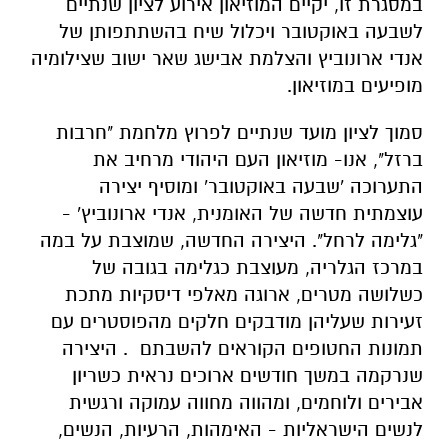
במסגרת זו, יקיים המוזיאון אירוע לציון שנתיים
לשבעה באוקטובר ויכלול שיח בהשתתפותן של
אנדי ארונוביץ והצלמת אבישג שאר ישוב שצילומיה
מופיעים במוזיאון.
סמוך לציון מועד שנתיים לפרוץ מלחמת "חרבות
ברזל", אנו- מוזיאון העם היהודי מרחיב את
התערוכה 'שבעה באוקטובר' ומוסיף יצירה
עוצמתית חדשה של האומנית, אנדי ארונוביץ' -
"גלימה לרחל". היצירה החדשה, שמוצבת על במה
במרכז הגלריה, מעוצבת כגלימה בגובה של
כשלושה מטרים, ארוגה מאלפי דיסקיות מתכת
זעירות שעליהן מודבקים חלקים מהפוסטרים עם
תמונות החטופים הקוראים להשבתם . היצירה
שנרקמה במשך חודשים ארוכים נראית כשריון
אבירים ולוחמים, ומהווה מחווה עמוקה ורגשית
לנשים הישראליות - האימהות, הרעיות, הנשים,