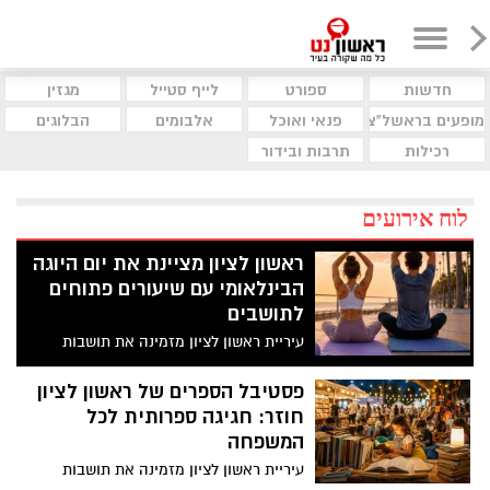
חדשות
ספורט
לייף סטייל
מגזין
מופעים בראשל"צ
פנאי ואוכל
אלבומים
הבלוגים
רכילות
תרבות ובידור
לוח אירועים
ראשון לציון מציינת את יום היוגה
הבינלאומי עם שיעורים פתוחים
לתושבים
עיריית ראשון לציון מזמינה את תושבות
ותושבי העיר לקחת פסק זמן מהשגרה
ולהצטרף לשני שיעורי יוגה פתוחים ומיוחדים
פסטיבל הספרים של ראשון לציון
שייערכו לקראת יום היוגה הבינלאומי, שיצוין
חוזר: חגיגה ספרותית לכל
ברחבי העולם ב-21 ביוני.
המשפחה
עיריית ראשון לציון מזמינה את תושבות