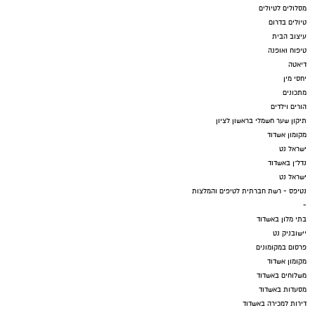
מסלולים לטיולים
טיולים בדרום
עיצוב הבית
טיפוח ואופנה
דיאטה
יחסי מין
מתכונים
הורים וילדים
תיקון שער חשמלי בראשון לציון
מקומון אשדוד
ישראל נט
נדל"ן באשדוד
ישראל נט
נטיפס - רשת חברתית לטיפים והמלצות
-
בתי מלון באשדוד
יישובניק נט
פרסום במקומונים
מקומון אשדוד
משלוחים באשדוד
מסעדות באשדוד
דירות למכירה באשדוד