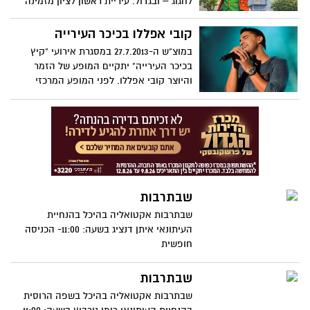
לחגוג – ובגדול. עיריית ראשון לציון מזמינה
את תושבות ותושבי העיר לקחת חלק בחגיגות
פורים 2026 שיתקיימו ברחבי העיר, עם ארבע
קובי אפללו בכיכר העירייה
במות מרכזיות, תהלוכות ססגוניות, ירידים,
במוצ"ש ה-27.7.2013 במסגרת אירועי "קיץ
מופעים ושלל פעילויות לכל המשפחה.
בכיכר העירייה" יתקיים המופע של הזמר
והיוצר קובי אפללו. לפני המופע המרכזי
ייתקיים מופע שירה בציבור עם הזמר יובל
חלף החל מהשעה: 21:15.
שבתרבות
שבתרבות אקטואליה בהיכל בהנחיית
העיתונאי איתן דנציג בשעה: 11:00- הכניסה
חופשית
שבתרבות
שבתרבות אקטואליה בהיכל בשפה הרוסית