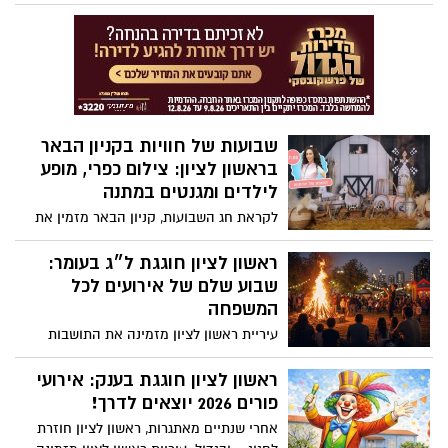
ותושבי העיר ליהנות מפסטיבל הספרים
השנתי, שיתקיים במהלך חודש יוני ויציע מגוון
רחב של פעילויות לכל הגילים, לצד מפגשים
עם סופרים מובילים, הצגות, סדנאות ויריד
ספרים חגיגי.
שבועות של חוויות בקניון הבאר
בראשון לציון: צילום כפרי, מופע
לילדים ומגנטים במתנה
לקראת חג השבועות, קניון הבאר מזמין את
תושבי ראשון לציון והסביבה לחגיגה
משפחתית מיוחדת שתתקיים ביום רביעי, 20
ראשון לציון חוגגת ל״ג בעומר:
במאי, בין השעות 16:00–19:00 בקומה השנייה
שבוע שלם של אירועים לכל
ברחבת מנגו.
המשפחה
עיריית ראשון לציון מזמינה את התושבות
והתושבים לקחת חלק בשורת אירועי ל״ג
בעומר שיתקיימו השנה לאורך שבוע שלם, בין
ראשון לציון חוגגת בענק: אירועי
התאריכים 3–7 במאי 2026
פורים 2026 יוצאים לדרך!
אחרי שנתיים מאתגרות, ראשון לציון חוזרת