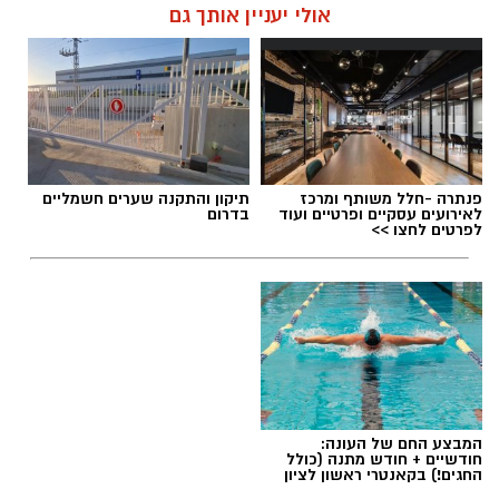
תגים:
פאודה" חוזרת ל-7 באוקטובר: yes
אולי יעניין אותך גם
פנתרה -חלל משותף ומרכז
תיקון והתקנה שערים חשמליים
לאירועים עסקיים ופרטיים ועוד
בדרום
לפרטים לחצו >>
ליאור רז
המבצע החם של העונה:
על פי הודעת החברה, שני הפרקים שישודרו היום
חודשיים + חודש מתנה (כולל
החגים!) בקאנטרי ראשון לציון
(שני) מתמקדים באירועי הטבח וביום שבו פרצה