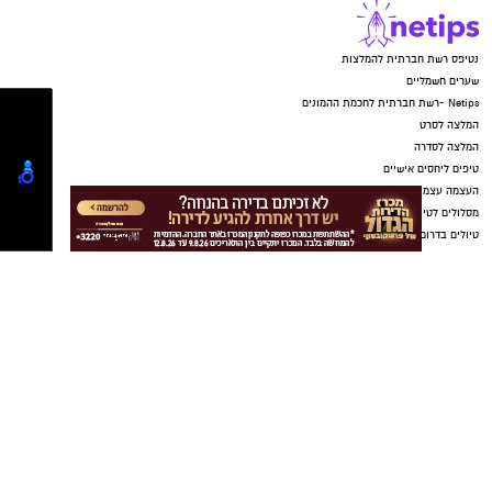
חדשותי? מצאתם טעות בכתבה? נשמח שתשתפו
אותנו