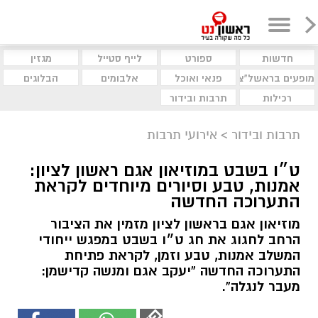
חדשות
ספורט
לייף סטייל
מגזין
מופעים בראשל"צ
פנאי ואוכל
אלבומים
הבלוגים
רכילות
תרבות ובידור
תרבות ובידור
>
אירועי תרבות
ט״ו בשבט במוזיאון אגם ראשון לציון:
אמנות, טבע וסיורים מיוחדים לקראת
התערוכה החדשה
מוזיאון אגם בראשון לציון מזמין את הציבור
הרחב לחגוג את חג ט״ו בשבט במפגש ייחודי
המשלב אמנות, טבע וזמן, לקראת פתיחת
התערוכה החדשה “יעקב אגם ומנשה קדישמן:
מעבר לנגלה”.