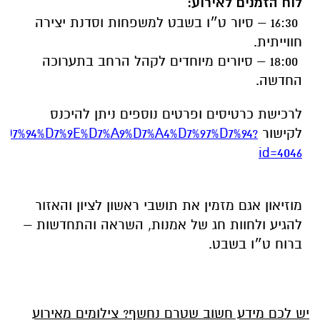
לוח הזמנים לאירוע:
16:30 – סיור ט״ו בשבט למשפחות וסדנת יצירה
חווייתית.
18:00 – סיורים מיוחדים לקהל הרחב בתערוכה
החדשה.
לרכישת כרטיסים ופרטים נוספים ניתן להיכנס
לקישור
_%D7%94%D7%9E%D7%A9%D7%A4%D7%97%D7%94?
id=4046
מוזיאון אגם מזמין את תושבי ראשון לציון והאזור
להגיע ולחוות חג של אמנות, השראה והתחדשות –
ברוח ט״ו בשבט.
יש לכם מידע חשוב שטרם נחשף? צילומים מאירוע