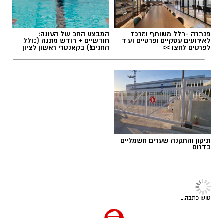
נקודת המבט של הדמויות המרכזיות במהלך
האירועים הדרמטיים.
פנתרה -חלל משותף ומרכז
המבצע החם של העונה:
לאירועים עסקיים ופרטיים ועוד
חודשיים + חודש מתנה (כולל
לפרטים לחצו >>
החגים!) בקאנטרי ראשון לציון
יש לכם מידע חשוב שטרם נחשף? צילומים מאירוע
חדשותי? מצאתם טעות בכתבה? נשמח שתשתפו
אותנו
תיקון והתקנה שערים חשמליים
בדרום
תרבות ובידור
>
לוח אירועים
ראשון לציון מציינת את יום היוגה