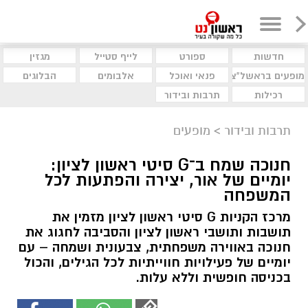
חדשות
ספורט
לייף סטייל
מגזין
מופעים בראשל"צ
פנאי ואוכל
אלבומים
הבלוגים
רכילות
תרבות ובידור
תרבות ובידור
>
מופעים
חנוכה שמח ב־G סיטי ראשון לציון:
יומיים של אור, יצירה והפתעות לכל
המשפחה
מרכז הקניות G סיטי ראשון לציון מזמין את
תושבות ותושבי ראשון לציון והסביבה לחגוג את
חנוכה באווירה משפחתית, צבעונית ושמחה – עם
יומיים של פעילויות חווייתיות לכל הגילים, והכול
בכניסה חופשית וללא עלות.