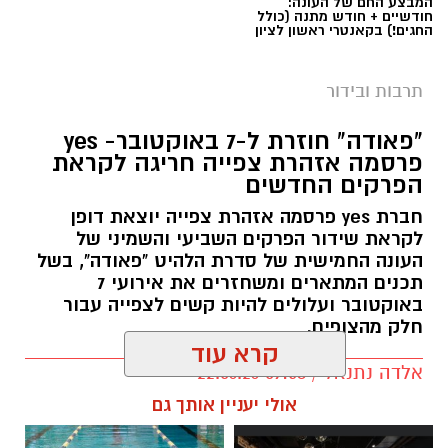
המבצע החם של העונה:
חודשיים + חודש מתנה (כולל
החגים!) בקאנטרי ראשון לציון
תרבות ובידור
"פאודה" חוזרת ל-7 באוקטובר- yes
פרסמה אזהרת צפייה חריגה לקראת
הפרקים החדשים
חברת yes פרסמה אזהרת צפייה יוצאת דופן
לקראת שידור הפרקים השביעי והשמיני של
העונה החמישית של סדרת הלהיט "פאודה", בשל
תכנים המתארים ומשחזרים את אירועי 7
באוקטובר ועלולים להיות קשים לצפייה עבור
חלק מהצופים.
קרא עוד
אלדה נתנאל / 09:58 22.06.26
תגים:
פאודה" חוזרת ל-7 באוקטובר: yes
אולי יעניין אותך גם