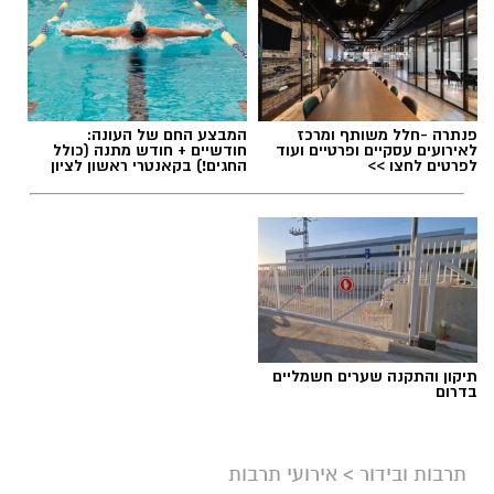
פנתרה -חלל משותף ומרכז
המבצע החם של העונה:
לאירועים עסקיים ופרטיים ועוד
חודשיים + חודש מתנה (כולל
לפרטים לחצו >>
החגים!) בקאנטרי ראשון לציון
ליאור רז
תיקון והתקנה שערים חשמליים
על פי הודעת החברה, שני הפרקים שישודרו היום
בדרום
(שני) מתמקדים באירועי הטבח וביום שבו פרצה
המלחמה, וכוללים מראות, קולות וסצנות שעשויים
תרבות ובידור
>
אירועי תרבות
לעורר תחושות קשות בקרב הקהל. בyes הדגישו כי