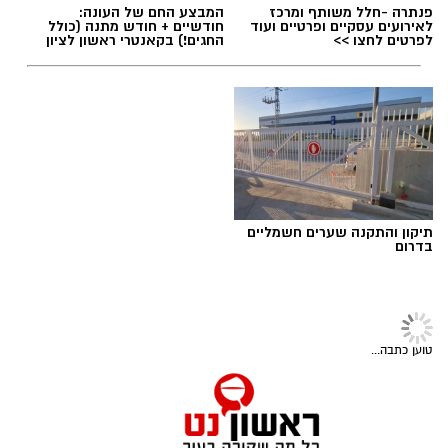
פנתרה -חלל משותף ומרכז
המבצע החם של העונה:
לאירועים עסקיים ופרטיים ועוד
חודשיים + חודש מתנה (כולל
לפרטים לחצו >>
החגים!) בקאנטרי ראשון לציון
יש לכם מידע חשוב שטרם נחשף? צילומים מאירוע
חדשותי? מצאתם טעות בכתבה? נשמח שתשתפו
אותנו
תיקון והתקנה שערים חשמליים
בדרום
תרבות ובידור
>
לוח אירועים
ראשון לציון מציינת את יום היוגה
הבינלאומי עם שיעורים פתוחים
לתושבים
עיריית ראשון לציון מזמינה את תושבות ותושבי