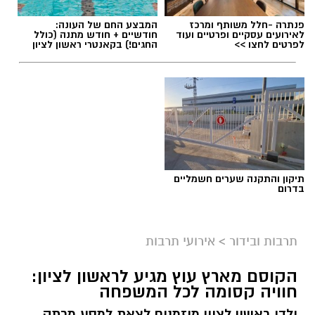
פנתרה -חלל משותף ומרכז
המבצע החם של העונה:
לאירועים עסקיים ופרטיים ועוד
חודשיים + חודש מתנה (כולל
לפרטים לחצו >>
החגים!) בקאנטרי ראשון לציון
ליאור רז
תיקון והתקנה שערים חשמליים
על פי הודעת החברה, שני הפרקים שישודרו היום
בדרום
(שני) מתמקדים באירועי הטבח וביום שבו פרצה
המלחמה, וכוללים מראות, קולות וסצנות שעשויים
תרבות ובידור
>
אירועי תרבות
לעורר תחושות קשות בקרב הקהל. בyes הדגישו כי
מדובר בפרקים העומדים בפני עצמם, וכי ניתן לדלג
הקוסם מארץ עוץ מגיע לראשון לציון:
עליהם מבלי לפגוע בהבנת המשך העלילה.
חוויה קסומה לכל המשפחה
"צופי 'פאודה', שימו לב", נמסר בהודעה. "פרקים 7
ילדי ראשון לציון מוזמנים לצאת למסע מרתק