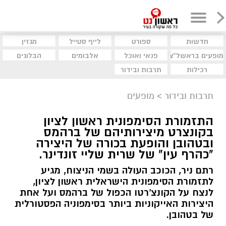
חדשות
ספורט
לייף סטייל
מגזין
מופעים בראשל"צ
פנאי ואוכל
אלבומים
הבלוגים
רכילות
תרבות ובידור
תרבות ובידור
>
מופעים
התזמורת הסימפונית ראשון לציון
בקונצרט מיצירותיהם של ברהמס
ובטהובן והופעת בכורה של היצירה
"כהרף עין" של שרית שליי זונדינר.
רתם ניר, הכוכב העולה בשמי הניצוח, מגיע
לתזמורת הסימפונית הישראלית ראשון לציון,
לנצח על הקונצ'רטו הכפול של ברהמס ועל אחת
היצירות האייקוניות ביותר בסימפוניה הפסטורלית
של בטהובן.