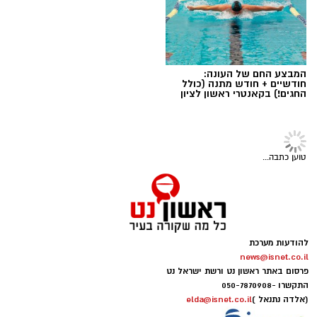
חדשותי? מצאתם טעות בכתבה? נשמח שתשתפו
אותנו
המבצע החם של העונה:
חודשיים + חודש מתנה (כולל
החגים!) בקאנטרי ראשון לציון
תרבות ובידור
>
לוח אירועים
ראשון לציון מציינת את יום היוגה
הבינלאומי עם שיעורים פתוחים
לתושבים
עיריית ראשון לציון מזמינה את תושבות ותושבי
העיר לקחת פסק זמן מהשגרה ולהצטרף לשני
עיריית ראשון לציון
שיעורי יוגה פתוחים ומיוחדים שייערכו לקראת
יום היוגה הבינלאומי, שיצוין ברחבי העולם ב-21
במרכז העלילה עומדת דורותי, ילדה אמיצה, והכלב
ביוני.