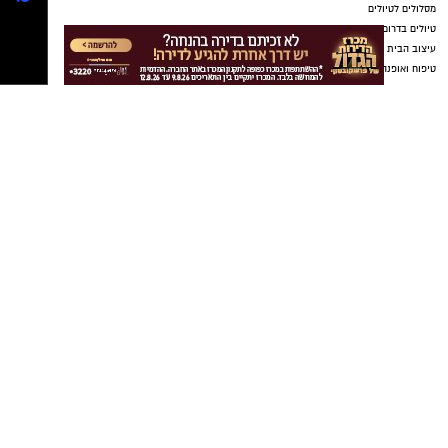
נטיפס רשת חברתית להמלצות
שערים חשמליים
Netips -רשת חברתית לחכמת ההמונים
המלצה לסרט
המלצה לסדרה