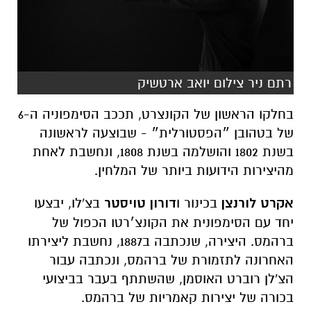
רתם ניר צילום יואב ארטשיק
בחלקו הראשון של הקונצרט, תככב הסימפוניה ה-6
של בטהובן ״הפסטורלית״ - שבוצעה לראשונה
בשנת 1802 והושלמה בשנת 1808, ונחשבת לאחת
מהיצירות הידועות ביותר של המלחין.
אקרט לורנצן
בכינור ו
דורון טויסטר
בצ'לו, יבצעו
יחד עם הסימפונית את הקונצ׳רטו הכפול של
ברהמס. היצירה, שנכתבה ב1887, נחשבת ליצירתו
האחרונה לתזמורת של ברהמס, ונכתבה עבור
הצ'לן רוברט האוסמן, שהשתתף בעבר בביצועי
בכורה של יצירות קאמריות של ברהמס.