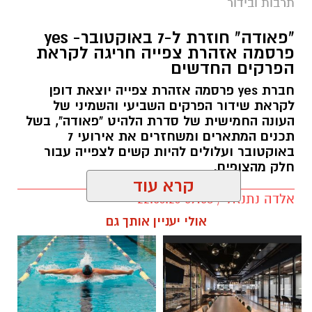
תרבות ובידור
"פאודה" חוזרת ל-7 באוקטובר- yes
פרסמה אזהרת צפייה חריגה לקראת
הפרקים החדשים
חברת yes פרסמה אזהרת צפייה יוצאת דופן
לקראת שידור הפרקים השביעי והשמיני של
העונה החמישית של סדרת הלהיט "פאודה", בשל
תכנים המתארים ומשחזרים את אירועי 7
באוקטובר ועלולים להיות קשים לצפייה עבור
חלק מהצופים.
קרא עוד
אלדה נתנאל / 09:58 22.06.26
תגים:
פאודה" חוזרת ל-7 באוקטובר: yes
אולי יעניין אותך גם