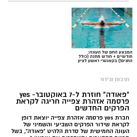
המבצע החם של העונה:
חודשיים + חודש מתנה (כולל
החגים!) בקאנטרי ראשון לציון
תרבות ובידור
"פאודה" חוזרת ל-7 באוקטובר- yes
פרסמה אזהרת צפייה חריגה לקראת
הפרקים החדשים
חברת yes פרסמה אזהרת צפייה יוצאת דופן
לקראת שידור הפרקים השביעי והשמיני של
העונה החמישית של סדרת הלהיט "פאודה", בשל