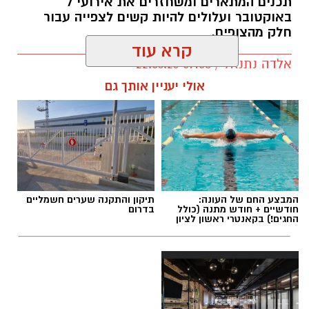
תכנים המתארים ומשחזרים את אירועי 7
באוקטובר ועלולים להיות קשים לצפייה עבור
חלק מהצופים.
קרא עוד
אלדה נתנאל / 09:58 22.06.26
תגים:
פאודה" חוזרת ל-7 באוקטובר: yes
אולי יעניין אותך גם
המבצע החם של העונה:
תיקון והתקנה שערים חשמליים
חודשיים + חודש מתנה (כולל
בדרום
החגים!) בקאנטרי ראשון לציון