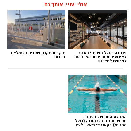
אולי יעניין אותך גם
העונה החמישית של "פאודה" מתרחשת על רקע
המציאות הביטחונית שנוצרה לאחר מתקפת חמאס
תגים:
ראשון לציון
,
הקוסם מארץ עוץ
ב7 באוקטובר, והפרקים הקרובים צפויים להציג את
נקודת המבט של הדמויות המרכזיות במהלך
האירועים הדרמטיים.
פנתרה -חלל משותף ומרכז
תיקון והתקנה שערים חשמליים
לאירועים עסקיים ופרטיים ועוד
בדרום
לפרטים לחצו >>
יש לכם מידע חשוב שטרם נחשף? צילומים מאירוע
חדשותי? מצאתם טעות בכתבה? נשמח שתשתפו
אותנו
המבצע החם של העונה:
חודשיים + חודש מתנה (כולל
החגים!) בקאנטרי ראשון לציון