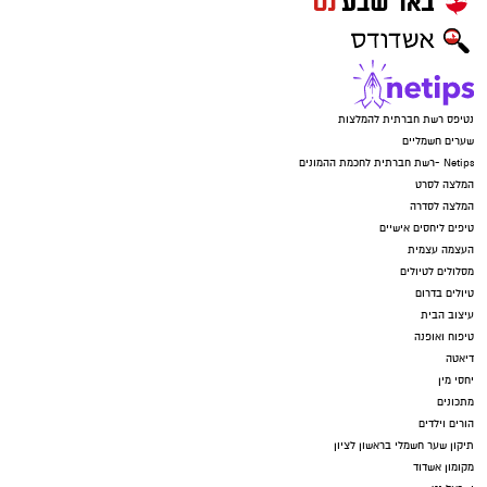
נטיפס רשת חברתית להמלצות
שערים חשמליים
Netips -רשת חברתית לחכמת ההמונים
המלצה לסרט
המלצה לסדרה
טיפים ליחסים אישיים
העצמה עצמית
מסלולים לטיולים
טיולים בדרום
עיצוב הבית
טיפוח ואופנה
דיאטה
יחסי מין
מתכונים
הורים וילדים
תיקון שער חשמלי בראשון לציון
מקומון אשדוד