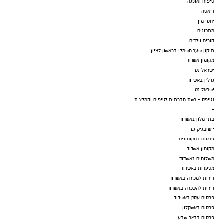
טיפוח ואופנה
דיאטה
יחסי מין
מתכונים
הורים וילדים
תיקון שער חשמלי בראשון לציון
מקומון אשדוד
ישראל נט
נדל"ן באשדוד
ישראל נט
נטיפס - רשת חברתית לטיפים והמלצות
-
בתי מלון באשדוד
יישובניק נט
פרסום במקומונים
מקומון אשדוד
משלוחים באשדוד
מסעדות באשדוד
דירות למכירה באשדוד
דירות להשכרה באשדוד
פרסום עסק באשדוד
פרסום באשקלון
פרסום בבאר שבע