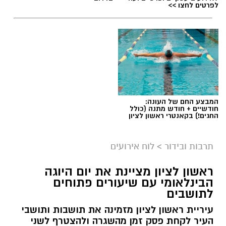
לפרטים לחצו >>
יש לכם מידע חשוב שטרם נחשף? צילומים מאירוע
חדשותי? מצאתם טעות בכתבה? נשמח שתשתפו
אותנו
המבצע החם של העונה:
חודשיים + חודש מתנה (כולל
החגים!) בקאנטרי ראשון לציון
תרבות ובידור
>
לוח אירועים
ראשון לציון מציינת את יום היוגה
הבינלאומי עם שיעורים פתוחים
לתושבים
עיריית ראשון לציון מזמינה את תושבות ותושבי
העיר לקחת פסק זמן מהשגרה ולהצטרף לשני
עיריית ראשון לציון