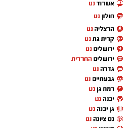
בשעה 08:00 ברחבת בניין העירייה.
בשעה 19:00 בטיילת התחתונה בחוף הים,
ברחבת הריקודים.
הפעילות מתאימה לכל הרמות, החל ממתרגלים
מתחילים ועד מנוסים, וההשתתפות ללא עלות,
בהרשמה מראש.
בעירייה מזמינים את הציבור להגיע, לקחת נשימה
עמוקה ולהצטרף לחוויה בריאה ומרגיעה המשלבת
תנועה, מודעות ואיזון, באחד המקומות היפים בעיר.
יש לכם מידע חשוב שטרם נחשף? צילומים מאירוע
חדשותי? מצאתם טעות בכתבה? נשמח שתשתפו
אותנו