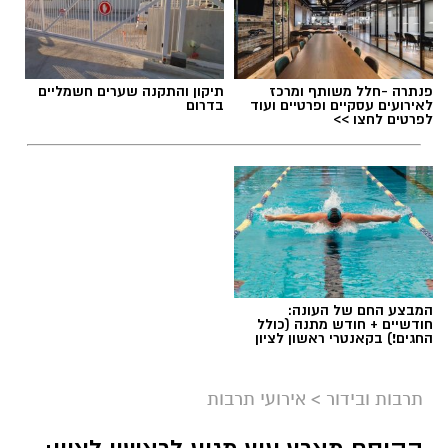
פנתרה -חלל משותף ומרכז
תיקון והתקנה שערים חשמליים
לאירועים עסקיים ופרטיים ועוד
בדרום
לפרטים לחצו >>
ליאור רז
המבצע החם של העונה:
על פי הודעת החברה, שני הפרקים שישודרו היום
חודשיים + חודש מתנה (כולל
החגים!) בקאנטרי ראשון לציון
(שני) מתמקדים באירועי הטבח וביום שבו פרצה
המלחמה, וכוללים מראות, קולות וסצנות שעשויים
תרבות ובידור
>
אירועי תרבות
לעורר תחושות קשות בקרב הקהל. בyes הדגישו כי
מדובר בפרקים העומדים בפני עצמם, וכי ניתן לדלג