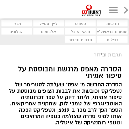
חדשות
ספורט
לייף סטייל
מגזין
מופעים בראשל"צ
פנאי ואוכל
אלבומים
הבלוגים
רכילות
תרבות ובידור
תרבות ובידור
הסדרה מאפס מרגשת ומבוססת על
סיפור אמיתי
הסדרה החדשה מ" אפס" שעלתה לסטרימר של
נטפליקס וכובשת את לבבות הצופים מבוססת על
סיפור אמיתי, וליתר דיוק על ספר זכרונותיה
האוטביוגרפי של טמבי לוק, שחקנית אמריקאית.
הספר הפך לרב מכר ב-2019, ונטפליקס הפכה
אותו למיני סדרה שצולמה בנופיה המרהיבים
ונוטפי רומנטיקה של איטליה.