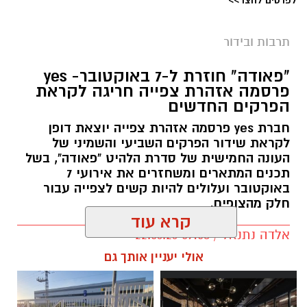
תרבות ובידור
"פאודה" חוזרת ל-7 באוקטובר- yes
פרסמה אזהרת צפייה חריגה לקראת
הפרקים החדשים
חברת yes פרסמה אזהרת צפייה יוצאת דופן
לקראת שידור הפרקים השביעי והשמיני של
העונה החמישית של סדרת הלהיט "פאודה", בשל
תכנים המתארים ומשחזרים את אירועי 7
באוקטובר ועלולים להיות קשים לצפייה עבור
חלק מהצופים.
קרא עוד
אלדה נתנאל / 09:58 22.06.26
תגים:
פאודה" חוזרת ל-7 באוקטובר: yes
אולי יעניין אותך גם