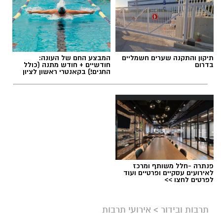
תיקון והתקנה שערים חשמליים
המבצע החם של העונה:
בדרום
חודשיים + חודש מתנה (כולל
החגים!) בקאנטרי ראשון לציון
ליאור רז
פנתרה -חלל משותף ומרכז
על פי הודעת החברה, שני הפרקים שישודרו היום
לאירועים עסקיים ופרטיים ועוד
לפרטים לחצו >>
(שני) מתמקדים באירועי הטבח וביום שבו פרצה
המלחמה, וכוללים מראות, קולות וסצנות שעשויים
תרבות ובידור
>
אירועי תרבות
לעורר תחושות קשות בקרב הקהל. בyes הדגישו כי