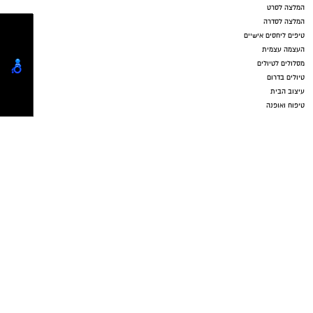
שערים חשמליים
Netips -רשת חברתית לחכמת ההמונים
המלצה לסרט
המלצה לסדרה
טיפים ליחסים אישיים
העצמה עצמית
מסלולים לטיולים
טיולים בדרום
עיצוב הבית
טיפוח ואופנה
דיאטה
יחסי מין
מתכונים
הורים וילדים
תיקון שער חשמלי בראשון לציון
מקומון אשדוד
ישראל נט
נדל"ן באשדוד
ישראל נט
נטיפס - רשת חברתית לטיפים והמלצות
-
בתי מלון באשדוד