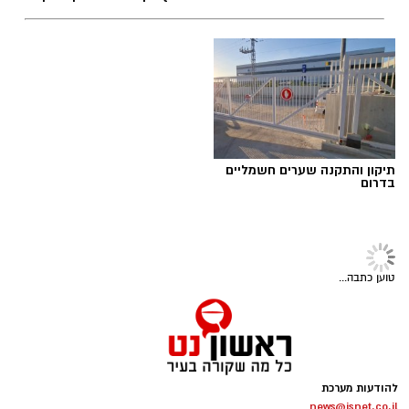
פנתרה -חלל משותף ומרכז
המבצע החם של העונה:
לאירועים עסקיים ופרטיים ועוד
חודשיים + חודש מתנה (כולל
לפרטים לחצו >>
החגים!) בקאנטרי ראשון לציון
יש לכם מידע חשוב שטרם נחשף? צילומים מאירוע
חדשותי? מצאתם טעות בכתבה? נשמח שתשתפו
אותנו
תיקון והתקנה שערים חשמליים
בדרום
טוען כתבה...