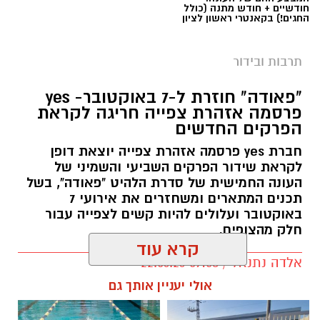
חודשיים + חודש מתנה (כולל
החגים!) בקאנטרי ראשון לציון
תרבות ובידור
"פאודה" חוזרת ל-7 באוקטובר- yes
פרסמה אזהרת צפייה חריגה לקראת
הפרקים החדשים
חברת yes פרסמה אזהרת צפייה יוצאת דופן
לקראת שידור הפרקים השביעי והשמיני של
העונה החמישית של סדרת הלהיט "פאודה", בשל
תכנים המתארים ומשחזרים את אירועי 7
באוקטובר ועלולים להיות קשים לצפייה עבור
חלק מהצופים.
קרא עוד
אלדה נתנאל / 09:58 22.06.26
תגים:
פאודה" חוזרת ל-7 באוקטובר: yes
אולי יעניין אותך גם