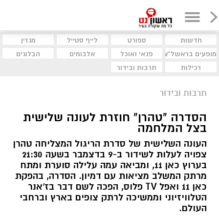
חדשות
ספורט
לייף סטייל
מגזין
מופעים בראשל"צ
פנאי ואוכל
אלבומים
הבלוגים
רכילות
תרבות ובידור
תרבות ובידור
הסדרה "טהרן" חוזרת לעונה שלישית
בצל המלחמה
העונה השלישית של סדרת הריגול המצליחה טהרן
צפויה לעלות לשידור ב-9 בדצמבר בשעה 21:30
בערוץ כאן 11, ומביאה עמה עלילה סוערת ומתח
מרתק המשלב מציאות עם דמיון. הסדרה, בהפקת
כאן 11 ואפל TV פלוס, הפכה לשם דבר בז'אנר
הטלוויזיוני וממשיכה לרתק צופים בארץ וברחבי
העולם.