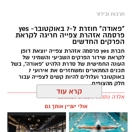
תרבות ובידור
"פאודה" חוזרת ל-7 באוקטובר- yes
פרסמה אזהרת צפייה חריגה לקראת
הפרקים החדשים
חברת yes פרסמה אזהרת צפייה יוצאת דופן
לקראת שידור הפרקים השביעי והשמיני של
העונה החמישית של סדרת הלהיט "פאודה", בשל
תכנים המתארים ומשחזרים את אירועי 7
באוקטובר ועלולים להיות קשים לצפייה עבור
חלק מהצופים.
קרא עוד
אלדה נתנאל / 09:58 22.06.26
תגים:
פאודה" חוזרת ל-7 באוקטובר: yes
אולי יעניין אותך גם