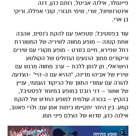
פיינגולד, אילנה אביטל, רותם כהן, דנה
אינטרנשיונל, שרי, שימי תבורי, קובי אפללו, וריקי
בן ארי.
עוד בפסטיבל: סטפאפ עם להקת ג'נסיס, אהבה
אחת קטנה – מופע מחווה לשיריה של המשוררת
רחל שפירא, חיים בסרט - מופע מקורי עם שירים
וריקודים מתוך הרגעים הגדולים של הקולנוע
הישראלי, תן לזמן ללכת – ערב מחווה מרגש עם
שיריו של אביהו מדינה, "ההיא עם ה-היי" -הצדעה
להורה עם עמודי התווך של הריקוד העממי, עניין
של אושר – דני רובס במופע במיוחד לפסטיבל,
בהקיץ – בכורה עולמית למופע החדש של להקת
קמע. בין היתר יתקיימו כיתות אמן עם: ולרי פאנוב,
אילנה כהן, סדנא של הצלם פיני חמו.