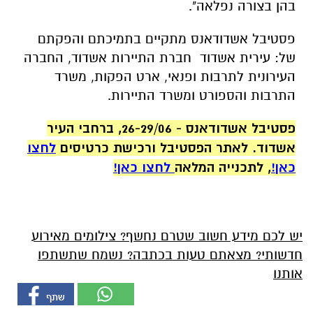
בהן בצורה נפלאה".
פסטיבל אשדודאנס מתקיים בתמיכתם והפקתם
של: עירית אשדוד חברת התיירות אשדוד, החברה
העירונית לתרבות ופנאי, ארט הפקות, משרד
התרבות והספורט ומשרד התיירות.
פסטיבל אשדודאנס -
26-29/06, ברחבי העיר
אשדוד.
לאתר הפסטיבל ורכישת כרטיסים
לחצו
כאן!
, לתכנייה המלאה
לחצו כאן!
יש לכם מידע חשוב שטרם נחשף? צילומים מאירוע
חדשותי? מצאתם טעות בכתבה? נשמח שתשתפו
אותנו