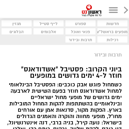
חדשות
ספורט
לייף סטייל
מגזין
מופעים בראשל"צ
פנאי ואוכל
אלבומים
הבלוגים
רכילות
תרבות ובידור
תרבות ובידור
ביוני הקרוב: פסטיבל "אשדודאנס"
חוזר ל-4 ימים גדושים במופעים
כשמחול פוגש אבק כוכבים: הפסטיבל הבינלאומי
למחול אשדודאנס חוזר בפעם השישית לארבעה
ימים גדושים של מופעי מחול ישראליים
ובינלאומיים בהשתתפות להקות המחול המובילות
בארץ. הפקות מקור, סדנאות אמן עם אורחים
מחו"ל, מופעי מחווה והוקרה והאמנים הגדולים
בישראל: נועה קירל, בניה ברבי, דנה אינטרנשיונל,