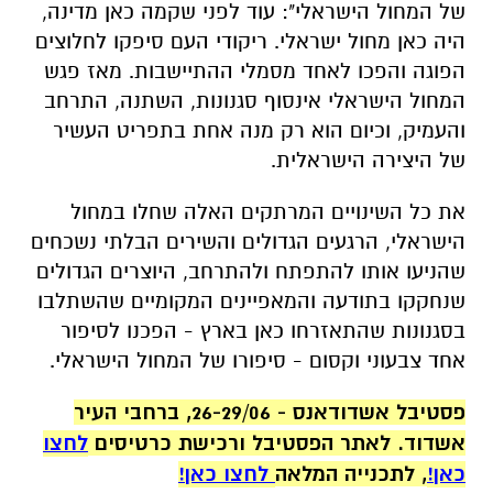
של המחול הישראלי": עוד לפני שקמה כאן מדינה,
היה כאן מחול ישראלי. ריקודי העם סיפקו לחלוצים
הפוגה והפכו לאחד מסמלי ההתיישבות. מאז פגש
המחול הישראלי אינסוף סגנונות, השתנה, התרחב
והעמיק, וכיום הוא רק מנה אחת בתפריט העשיר
של היצירה הישראלית.
את כל השינויים המרתקים האלה שחלו במחול
הישראלי, הרגעים הגדולים והשירים הבלתי נשכחים
שהניעו אותו להתפתח ולהתרחב, היוצרים הגדולים
שנחקקו בתודעה והמאפיינים המקומיים שהשתלבו
בסגנונות שהתאזרחו כאן בארץ - הפכנו לסיפור
אחד צבעוני וקסום - סיפורו של המחול הישראלי.
פסטיבל אשדודאנס -
26-29/06, ברחבי העיר
אשדוד.
לאתר הפסטיבל ורכישת כרטיסים
לחצו
כאן!
, לתכנייה המלאה
לחצו כאן!