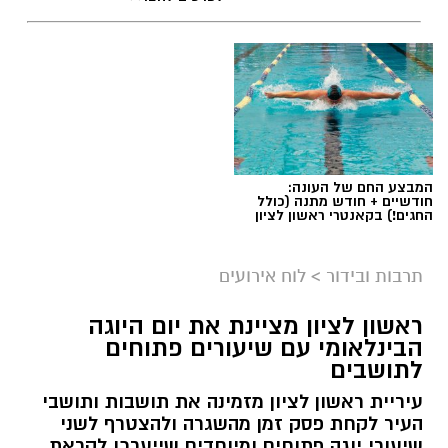
יש לכם מידע חשוב שטרם נחשף? צילומים מאירוע
חדשותי? מצאתם טעות בכתבה? נשמח שתשתפו
אותנו
המבצע החם של העונה:
חודשיים + חודש מתנה (כולל
החגים!) בקאנטרי ראשון לציון
תרבות ובידור
>
לוח אירועים
ראשון לציון מציינת את יום היוגה
הבינלאומי עם שיעורים פתוחים
לתושבים
עיריית ראשון לציון מזמינה את תושבות ותושבי
העיר לקחת פסק זמן מהשגרה ולהצטרף לשני
עיריית ראשון לציון
שיעורי יוגה פתוחים ומיוחדים שייערכו לקראת