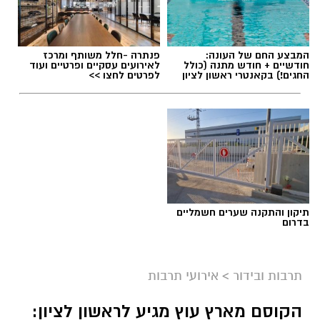
המבצע החם של העונה:
פנתרה -חלל משותף ומרכז
חודשיים + חודש מתנה (כולל
לאירועים עסקיים ופרטיים ועוד
החגים!) בקאנטרי ראשון לציון
לפרטים לחצו >>
ליאור רז
תיקון והתקנה שערים חשמליים
על פי הודעת החברה, שני הפרקים שישודרו היום
בדרום
(שני) מתמקדים באירועי הטבח וביום שבו פרצה
המלחמה, וכוללים מראות, קולות וסצנות שעשויים
תרבות ובידור
>
אירועי תרבות
לעורר תחושות קשות בקרב הקהל. בyes הדגישו כי
מדובר בפרקים העומדים בפני עצמם, וכי ניתן לדלג
הקוסם מארץ עוץ מגיע לראשון לציון:
עליהם מבלי לפגוע בהבנת המשך העלילה.