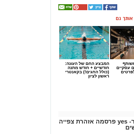
ן אותך גם
שותף
המבצע החם של העונה:
ם עסקיים
חודשיים + חודש מתנה
לפרטים
(כולל החגים!) בקאנטרי
ראשון לציון
"פאודה" חוזרת ל-7 באוקטובר- yes פרסמה אזהרת צפייה
ים