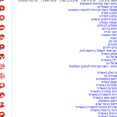
שון לציון נט
ערוץ וידאו
אהבנו ברשת
פנאי ואוכל
צרכנות ועסקים
יפס רשת חברתית להמלצות
גה צבעונית ומרגשת לכל המשפחה.
רים חשמליים
-רשת חברתית לחכמת ההמונים
לצה לסרט
מלצה לסדרה
פים ליחסים אישיים
עצמה עצמית
לולים לטיולים
ולים בדרום
צוב הבית
פוח ואופנה
אטה
 של תיאטרון, דמיון והנאה משותפת.
סי מין
כונים
רים וילדים
קון שער חשמלי בראשון לציון
 מאירוע חדשותי? מצאתם טעות
ומון אשדוד
ראל נט
ל"ן באשדוד
ראל נט
יפס - רשת חברתית לטיפים והמלצות
י מלון באשדוד
שובניק נט
סום במקומונים
ומון אשדוד
לוחים באשדוד
עדות באשדוד
רות למכירה באשדוד
רות להשכרה באשדוד
סום עסק באשדוד
סום באשקלון
סום בבאר שבע
רדים וחנויות להשכרה באשדוד
ותי בריאות באשדוד
רועים באשדוד
ושים באשדוד