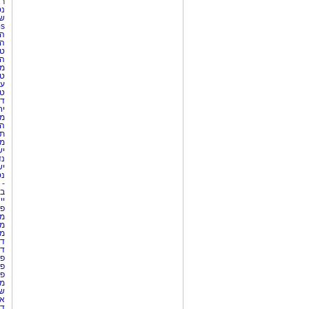
רא
נט
את כל התשובות יוכלו הילדים לגלות בהצ
שע
Netips 
המ
שבת, 20.6.26
ה
טי
שעה: 10:30
ה
מוזיאון ראשון לציון
מס
טי
מתאים לגילאי 3–7
עי
טי
די
הורים וילדים מוזמנים ליהנות מבוקר קסום
יח
מת
הו
תי
יש לכם מידע חשוב שטרם נחשף? צילומים
מק
בכתבה? נשמח שתשתפו אותנו
יש
נד
יש
נט
-
בת
יי
פר
מק
מש
מס
די
די
פר
פר
פר
מש
שר
אי
דר