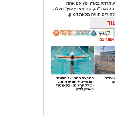
סע מרתק בארץ עוץ עם אחת
 מאירוע חדשותי? מצאתם טעות
 ההצגה "הקוסם מארץ עוץ" תעלה
ולהורים חוויה מלאת דמיון,
וד
ן אותך גם
שערים
המבצע החם של העונה:
ם
חודשיים + חודש מתנה
(כולל החגים!) בקאנטרי
ראשון לציון