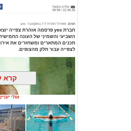
אלדה נתנאל
22.06.26 / 09:58
תגים:
פאודה" חוזרת ל-7 באוקטובר: yes
חברת yes פרסמה אזהרת צפייה 
השביעי והשמיני של העונה החמישית
לצפייה עבור חלק מהצופים.
קרא ע
אולי יעניי