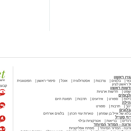
זין ראשון
אי
בלוגים
צרכנות
אסטרולוגיה
אוכל
סיפורי ראשון
הפוטוגנית
 ראשון לציון
קבוצת
דשות ראשון
שפט
חדשות ארציות
לבומים
ילות
ספורט
אירועים
תרבות
תמונת היום
, והכלב טוטו, היוצאים למסע בארץ עוץ
הילה
ור להם לשוב הביתה. בדרך הם פוגשים
נוך
תרבות
ספורט
לוגים
, הדחליל ואפילו מכשפה – וכל אחד
לוג של אייל בן שמחון
טארות עוזי הכהן
בלוגים אורחים
יף סטייל
נדים
בריאות
אטרקציות ובילוי
רונה - המדור המיוחד
רונה - המדור המיוחד
מפתח אפליקציות
ל כוחה של חברות, אומץ ועזרה לאחר?