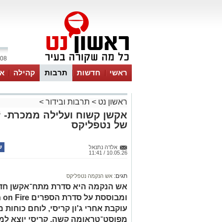
08 אוגוסט 2026 / 17:37
ראשי
חדשות
תרבות
קהילה
או
ראשון נט
>
תרבות ובידור
>
אקשן קשוח ועלילה ממכרת-
של נטפליקס
אלדה נתנאל
10.05.26 / 11:41
תגים:
אש הנקמה נטפליקס
עוקבת אחרי ג'ון קריסי, לוחם כוחות
מפוסט־טראומה קשה. קריסי יוצא למס