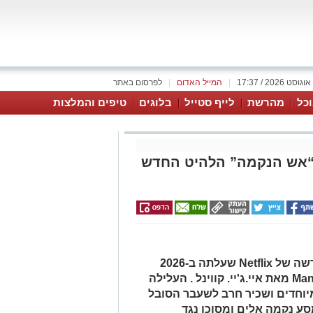
|
המייל האדום
|
לפרסום באתר
כל
מהרשת
לייף סטייל
בלוגים
טיפים והמלצות
 “אש הנקמה” הלהיט החדש
אש הנקמה היא סדרת מתח־אקשן חדשה של Netflix שעלתה ב-2026
ומבוססת על סדרת הספרים Man on Fire מאת איי.ג'יי. קווינל . העלילה
 מיוחדים ושכיר חרב לשעבר הסובל
ע נקמה אלים ומסוכן נגד