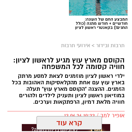
ליאור רז
המבצע החם של העונה:
על פי הודעת החברה, שני הפרקים שישודרו היום
חודשיים + חודש מתנה (כולל
החגים!) בקאנטרי ראשון לציון
(שני) מתמקדים באירועי הטבח וביום שבו פרצה
המלחמה, וכוללים מראות, קולות וסצנות שעשויים
תרבות ובידור
>
אירועי תרבות
לעורר תחושות קשות בקרב הקהל. בyes הדגישו כי
מדובר בפרקים העומדים בפני עצמם, וכי ניתן לדלג
הקוסם מארץ עוץ מגיע לראשון לציון:
עליהם מבלי לפגוע בהבנת המשך העלילה.
חוויה קסומה לכל המשפחה
"צופי 'פאודה', שימו לב", נמסר בהודעה. "פרקים 7
ילדי ראשון לציון מוזמנים לצאת למסע מרתק
בארץ עוץ עם אחת מהקלאסיקות האהובות בכל
-8 שישודרו השבוע מתבססים על אירועי 7
הזמנים. ההצגה "הקוסם מארץ עוץ" תעלה
באוקטובר וכוללים תכנים, מראות וקולות שעלולים
במוזיאון ראשון לציון ותעניק לילדים ולהורים
להיות קשים לצפייה. חשוב לנו לומר: הפרקים הללו
חוויה מלאת דמיון, הרפתקאות וערכים.
חוזרים ליום הנורא ההוא ועומדים בפני עצמם. אם
אופיר למב / 10:22 12.06.26
הצפייה קשה מדי, זה בסדר גם לוותר עליהם
קרא עוד
ולהתחבר מחדש לעלילת העונה שתמשיך בפרק
שישודר בשבוע הבא".