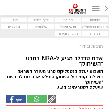
חדשות
ספורט
לייף סטייל
מגזין
מופעים בראשל"צ
פנאי ואוכל
אלבומים
הבלוגים
רכילות
תרבות ובידור
תרבות ובידור
אדם סנדלר מגיע ל-NBA בסרט
“השיחוק”
השבוע יעלה בנטפליקס סרט מעורר השראה
בשילוב קומי של השחקן הנפלא אדם סנדלר בשם
"השיחוק"
שיעלה לסטרימינג ב8.6
אלדה נתנאל / 21:37 05.06.22