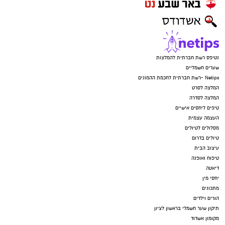
נטיפס רשת חברתית להמלצות
שערים חשמליים
Netips -רשת חברתית לחכמת ההמונים
המלצה לסרט
המלצה לסדרה
טיפים ליחסים אישיים
העצמה עצמית
מסלולים לטיולים
טיולים בדרום
עיצוב הבית
טיפוח ואופנה
דיאטה
יחסי מין
מתכונים
הורים וילדים
תיקון שער חשמלי בראשון לציון
מקומון אשדוד