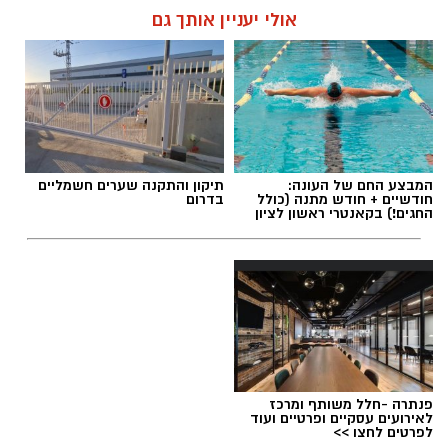
אולי יעניין אותך גם
העונה החמישית של "פאודה" מתרחשת על רקע
המציאות הביטחונית שנוצרה לאחר מתקפת חמאס
תגים:
ראשון לציון
,
הקוסם מארץ עוץ
ב7 באוקטובר, והפרקים הקרובים צפויים להציג את
נקודת המבט של הדמויות המרכזיות במהלך
האירועים הדרמטיים.
המבצע החם של העונה:
תיקון והתקנה שערים חשמליים
חודשיים + חודש מתנה (כולל
בדרום
החגים!) בקאנטרי ראשון לציון
יש לכם מידע חשוב שטרם נחשף? צילומים מאירוע
חדשותי? מצאתם טעות בכתבה? נשמח שתשתפו
אותנו
פנתרה -חלל משותף ומרכז
לאירועים עסקיים ופרטיים ועוד
לפרטים לחצו >>