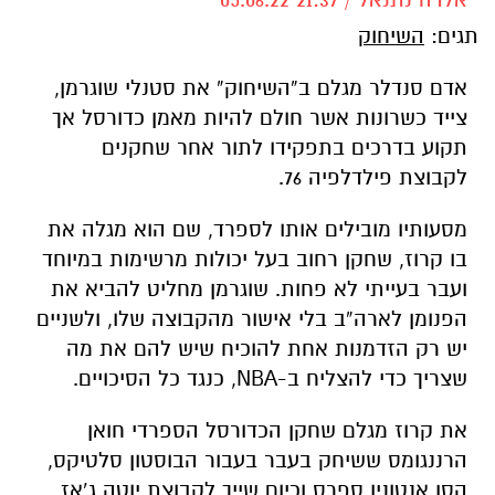
תגים:
השיחוק
אדם סנדלר מגלם ב”השיחוק” את סטנלי שוגרמן,
צייד כשרונות אשר חולם להיות מאמן כדורסל אך
תקוע בדרכים בתפקידו לתור אחר שחקנים
לקבוצת פילדלפיה 76.
מסעותיו מובילים אותו לספרד, שם הוא מגלה את
בו קרוז, שחקן רחוב בעל יכולות מרשימות במיוחד
ועבר בעייתי לא פחות. שוגרמן מחליט להביא את
הפנומן לארה”ב בלי אישור מהקבוצה שלו, ולשניים
יש רק הזדמנות אחת להוכיח שיש להם את מה
שצריך כדי להצליח ב-NBA, כנגד כל הסיכויים.
את קרוז מגלם שחקן הכדורסל הספרדי חואן
הרננגומס ששיחק בעבר בעבור הבוסטון סלטיקס,
הסן אנטוניו ספרס וכיום שייך לקבוצת יוטה ג’אז.