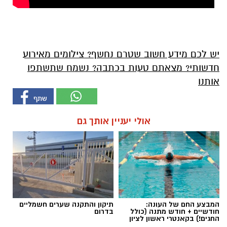
יש לכם מידע חשוב שטרם נחשף? צילומים מאירוע
חדשותי? מצאתם טעות בכתבה? נשמח שתשתפו
אותנו
אולי יעניין אותך גם
המבצע החם של העונה:
תיקון והתקנה שערים חשמליים
חודשיים + חודש מתנה (כולל
בדרום
החגים!) בקאנטרי ראשון לציון