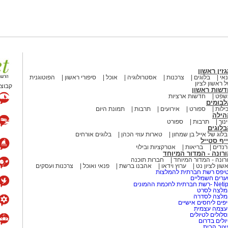
זין ראשון
אי
בלוגים
צרכנות
אסטרולוגיה
אוכל
סיפורי ראשון
הפוטוגנית
 ראשון לציון
קבוצת
דשות ראשון
שפט
חדשות ארציות
לבומים
ילות
ספורט
אירועים
תרבות
תמונת היום
הילה
נוך
תרבות
ספורט
לוגים
לוג של אייל בן שמחון
טארות עוזי הכהן
בלוגים אורחים
יף סטייל
נדים
בריאות
אטרקציות ובילוי
רונה - המדור המיוחד
רונה - המדור המיוחד
חברות תוכנה
שון לציון נט
ערוץ וידאו
אהבנו ברשת
פנאי ואוכל
צרכנות ועסקים
יפס רשת חברתית להמלצות
רים חשמליים
-רשת חברתית לחכמת ההמונים
לצה לסרט
מלצה לסדרה
פים ליחסים אישיים
עצמה עצמית
לולים לטיולים
ולים בדרום
צוב הבית