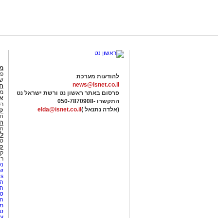
מג
פנ
להודעות מערכת
של
news@isnet.co.il
ח
מ
פרסום באתר ראשון נט ורשת ישראל נט
א
התקשרו -
050-7870908
רכ
(אלדה נתנאל )
elda@isnet.co.il
ק
חי
הב
הב
לי
טר
קו
קו
רא
נט
שע
Netips 
המ
ה
טי
ה
מס
טי
עי