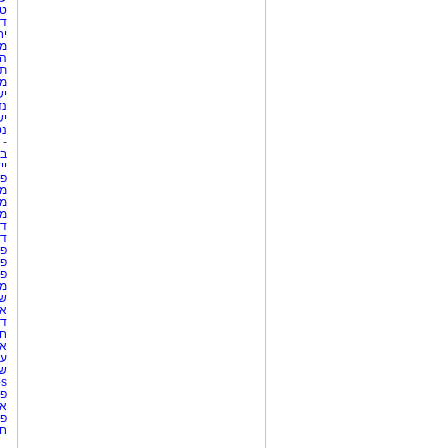
טי
די
יח
מת
הו
תי
מק
יש
נד
יש
נט
-
בת
יי
פר
מק
מש
מס
די
די
פר
פר
פר
מש
שר
אי
דר
חו
אר
עו
שע
Netips 
פר
אש
פר
חו