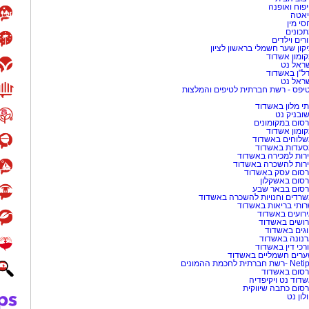
פוח ואופנה
אטה
סי מין
כונים
רים וילדים
קון שער חשמלי בראשון לציון
ומון אשדוד
ראל נט
ל"ן באשדוד
ראל נט
יפס - רשת חברתית לטיפים והמלצות
י מלון באשדוד
שובניק נט
סום במקומונים
ומון אשדוד
לוחים באשדוד
עדות באשדוד
רות למכירה באשדוד
רות להשכרה באשדוד
סום עסק באשדוד
סום באשקלון
סום בבאר שבע
רדים וחנויות להשכרה באשדוד
ותי בריאות באשדוד
רועים באשדוד
ושים באשדוד
גים באשדוד
נונה באשדוד
רכי דין באשדוד
רים חשמליים באשדוד
-רשת חברתית לחכמת ההמונים
סום באשדוד
דוד נט ויקיפדיה
סום כתבה שיווקית
לון נט