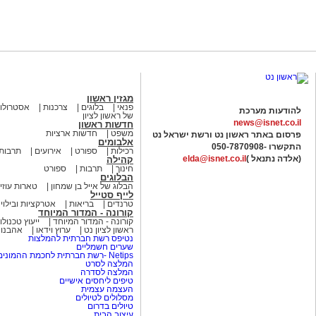
מגזין ראשון
פנאי
בלוגים
צרכנות
אסטרולוג
להודעות מערכת
של ראשון לציון
news@isnet.co.il
חדשות ראשון
משפט
חדשות ארציות
פרסום באתר ראשון נט ורשת ישראל נט
אלבומים
התקשרו -
050-7870908
רכילות
ספורט
אירועים
תרבות
(אלדה נתנאל )
elda@isnet.co.il
קהילה
חינוך
תרבות
ספורט
הבלוגים
הבלוג של אייל בן שמחון
טארות עוזי
לייף סטייל
טרנדים
בריאות
אטרקציות ובילוי
קורונה - המדור המיוחד
קורונה - המדור המיוחד
ייעוץ טכנולוג
ראשון לציון נט
ערוץ וידאו
אהבנו
נטיפס רשת חברתית להמלצות
שערים חשמליים
Netips -רשת חברתית לחכמת ההמונים
המלצה לסרט
המלצה לסדרה
טיפים ליחסים אישיים
העצמה עצמית
מסלולים לטיולים
טיולים בדרום
עיצוב הבית