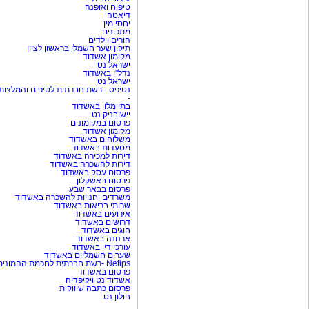
טיפוח ואופנה
דיאטה
יחסי מין
מתכונים
הורים וילדים
תיקון שער חשמלי בראשון לציון
מקומון אשדוד
ישראל נט
נדל"ן באשדוד
ישראל נט
נטיפס - רשת חברתית לטיפים והמלצות
-
בתי מלון באשדוד
יישובניק נט
פרסום במקומונים
מקומון אשדוד
משלוחים באשדוד
מסעדות באשדוד
דירות למכירה באשדוד
דירות להשכרה באשדוד
פרסום עסק באשדוד
פרסום באשקלון
פרסום בבאר שבע
משרדים וחנויות להשכרה באשדוד
שרותי בריאות באשדוד
אירועים באשדוד
דרושים באשדוד
חוגים באשדוד
ארנונה באשדוד
עורכי דין באשדוד
שערים חשמליים באשדוד
Netips -רשת חברתית לחכמת ההמונים
פרסום באשדוד
אשדוד נט ויקיפדיה
פרסום כתבה שיווקית
חולון נט