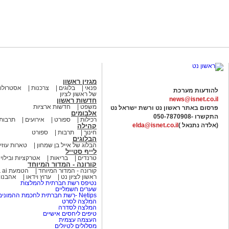
מגזין ראשון
פנאי
בלוגים
צרכנות
אסטרולוג
להודעות מערכת
של ראשון לציון
news@isnet.co.il
חדשות ראשון
משפט
חדשות ארציות
פרסום באתר ראשון נט ורשת ישראל נט
אלבומים
התקשרו -
050-7870908
רכילות
ספורט
אירועים
תרבות
(אלדה נתנאל )
elda@isnet.co.il
קהילה
חינוך
תרבות
ספורט
הבלוגים
הבלוג של אייל בן שמחון
טארות עוזי
לייף סטייל
טרנדים
בריאות
אטרקציות ובילוי
קורונה - המדור המיוחד
קורונה - המדור המיוחד
הטמעת ai בארגונים
ראשון לציון נט
ערוץ וידאו
אהבנו
נטיפס רשת חברתית להמלצות
שערים חשמליים
Netips -רשת חברתית לחכמת ההמונים
המלצה לסרט
המלצה לסדרה
טיפים ליחסים אישיים
העצמה עצמית
מסלולים לטיולים