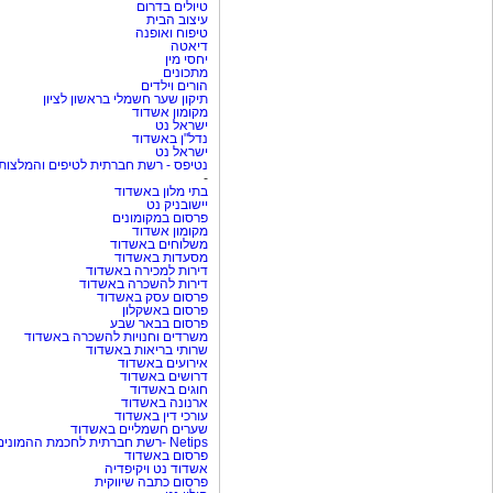
טיולים בדרום
עיצוב הבית
טיפוח ואופנה
דיאטה
יחסי מין
מתכונים
הורים וילדים
תיקון שער חשמלי בראשון לציון
מקומון אשדוד
ישראל נט
נדל"ן באשדוד
ישראל נט
נטיפס - רשת חברתית לטיפים והמלצות
-
בתי מלון באשדוד
יישובניק נט
פרסום במקומונים
מקומון אשדוד
משלוחים באשדוד
מסעדות באשדוד
דירות למכירה באשדוד
דירות להשכרה באשדוד
פרסום עסק באשדוד
פרסום באשקלון
פרסום בבאר שבע
משרדים וחנויות להשכרה באשדוד
שרותי בריאות באשדוד
אירועים באשדוד
דרושים באשדוד
חוגים באשדוד
ארנונה באשדוד
עורכי דין באשדוד
שערים חשמליים באשדוד
Netips -רשת חברתית לחכמת ההמונים
פרסום באשדוד
אשדוד נט ויקיפדיה
פרסום כתבה שיווקית