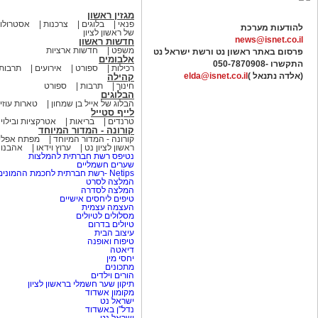
מגזין ראשון
פנאי
בלוגים
צרכנות
אסטרולוג
להודעות מערכת
של ראשון לציון
news@isnet.co.il
חדשות ראשון
משפט
חדשות ארציות
פרסום באתר ראשון נט ורשת ישראל נט
אלבומים
התקשרו -
050-7870908
רכילות
ספורט
אירועים
תרבות
(אלדה נתנאל )
elda@isnet.co.il
קהילה
חינוך
תרבות
ספורט
הבלוגים
הבלוג של אייל בן שמחון
טארות עוזי
לייף סטייל
טרנדים
בריאות
אטרקציות ובילוי
קורונה - המדור המיוחד
קורונה - המדור המיוחד
מפתח אפליק
ראשון לציון נט
ערוץ וידאו
אהבנו
נטיפס רשת חברתית להמלצות
שערים חשמליים
Netips -רשת חברתית לחכמת ההמונים
המלצה לסרט
המלצה לסדרה
טיפים ליחסים אישיים
העצמה עצמית
מסלולים לטיולים
טיולים בדרום
עיצוב הבית
טיפוח ואופנה
דיאטה
יחסי מין
מתכונים
הורים וילדים
תיקון שער חשמלי בראשון לציון
מקומון אשדוד
ישראל נט
נדל"ן באשדוד