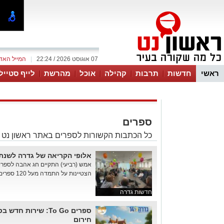
07 אוגוסט 2026 / 22:24
|
המייל האד
ראשי
חדשות
תרבות
קהילה
אוכל
מהרשת
לייף סטייל
ספרים
כל הכתבות הקשורות לספרים באתר ראשון נט
אלופי הקריאה של גדרה לשנת 025
אמש (רביעי) התקיים חג אהבה לספרי
הצטיינות על התמדה מעל 120 ספרים שילד קרא בשנה
חדשות גדרה
ספרים To Go: שירות
חירום