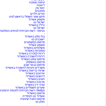
טיפוח ואופנה
דיאטה
יחסי מין
מתכונים
הורים וילדים
תיקון שער חשמלי בראשון לציון
מקומון אשדוד
ישראל נט
נדל"ן באשדוד
ישראל נט
נטיפס - רשת חברתית לטיפים והמלצות
-
בתי מלון באשדוד
יישובניק נט
פרסום במקומונים
מקומון אשדוד
משלוחים באשדוד
מסעדות באשדוד
דירות למכירה באשדוד
דירות להשכרה באשדוד
פרסום עסק באשדוד
פרסום באשקלון
פרסום בבאר שבע
משרדים וחנויות להשכרה באשדוד
שרותי בריאות באשדוד
אירועים באשדוד
דרושים באשדוד
חוגים באשדוד
ארנונה באשדוד
עורכי דין באשדוד
שערים חשמליים באשדוד
Netips -רשת חברתית לחכמת ההמונים
פרסום באשדוד
אשדוד נט ויקיפדיה
פרסום כתבה שיווקית
חולון נט