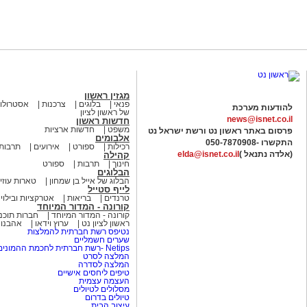
מגזין ראשון
פנאי
בלוגים
צרכנות
אסטרולוג
להודעות מערכת
של ראשון לציון
news@isnet.co.il
חדשות ראשון
משפט
חדשות ארציות
פרסום באתר ראשון נט ורשת ישראל נט
אלבומים
התקשרו -
050-7870908
רכילות
ספורט
אירועים
תרבות
(אלדה נתנאל )
elda@isnet.co.il
קהילה
חינוך
תרבות
ספורט
הבלוגים
הבלוג של אייל בן שמחון
טארות עוזי
לייף סטייל
טרנדים
בריאות
אטרקציות ובילוי
קורונה - המדור המיוחד
קורונה - המדור המיוחד
חברות תוכנ
ראשון לציון נט
ערוץ וידאו
אהבנו
נטיפס רשת חברתית להמלצות
שערים חשמליים
Netips -רשת חברתית לחכמת ההמונים
המלצה לסרט
המלצה לסדרה
טיפים ליחסים אישיים
העצמה עצמית
מסלולים לטיולים
טיולים בדרום
עיצוב הבית