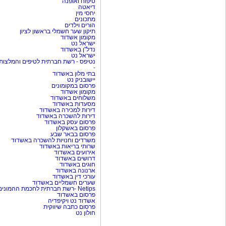
טיפוח ואופנה
דיאטה
יחסי מין
מתכונים
הורים וילדים
תיקון שער חשמלי בראשון לציון
מקומון אשדוד
ישראל נט
נדל"ן באשדוד
ישראל נט
נטיפס - רשת חברתית לטיפים והמלצות
-
בתי מלון באשדוד
יישובניק נט
פרסום במקומונים
מקומון אשדוד
משלוחים באשדוד
מסעדות באשדוד
דירות למכירה באשדוד
דירות להשכרה באשדוד
פרסום עסק באשדוד
פרסום באשקלון
פרסום בבאר שבע
משרדים וחנויות להשכרה באשדוד
שרותי בריאות באשדוד
אירועים באשדוד
דרושים באשדוד
חוגים באשדוד
ארנונה באשדוד
עורכי דין באשדוד
שערים חשמליים באשדוד
Netips -רשת חברתית לחכמת ההמונים
פרסום באשדוד
אשדוד נט ויקיפדיה
פרסום כתבה שיווקית
חולון נט