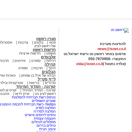
מגזין ראשון
פנאי
בלוגים
צרכנות
אסטרולוג
להודעות מערכת
של ראשון לציון
news@isnet.co.il
חדשות ראשון
משפט
חדשות ארציות
פרסום באתר ראשון נט ורשת ישראל נט
אלבומים
התקשרו -
050-7870908
רכילות
ספורט
אירועים
תרבות
(אלדה נתנאל )
elda@isnet.co.il
קהילה
חינוך
תרבות
ספורט
הבלוגים
הבלוג של אייל בן שמחון
טארות עוזי
לייף סטייל
טרנדים
בריאות
אטרקציות ובילוי
קורונה - המדור המיוחד
קורונה - המדור המיוחד
קורס ai לעסקים
ראשון לציון נט
ערוץ וידאו
אהבנו
נטיפס רשת חברתית להמלצות
שערים חשמליים
Netips -רשת חברתית לחכמת ההמונים
המלצה לסרט
המלצה לסדרה
טיפים ליחסים אישיים
העצמה עצמית
מסלולים לטיולים
טיולים בדרום
עיצוב הבית