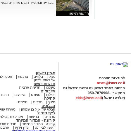
בעירייה ובתאגיד המים מזהירים מפני ג
חדשות ראשון
מגזין ראשון
פנאי
בלוגים
צרכנות
אסטרולוג
להודעות מערכת
של ראשון לציון
news@isnet.co.il
חדשות ראשון
משפט
חדשות ארציות
פרסום באתר ראשון נט ורשת ישראל נט
אלבומים
התקשרו -
050-7870908
רכילות
ספורט
אירועים
תרבות
(אלדה נתנאל )
elda@isnet.co.il
קהילה
חינוך
תרבות
ספורט
הבלוגים
הבלוג של אייל בן שמחון
טארות עוזי
לייף סטייל
טרנדים
בריאות
אטרקציות ובילוי
קורונה - המדור המיוחד
קורונה - המדור המיוחד
חברות תוכנ
ראשון לציון נט
ערוץ וידאו
אהבנו