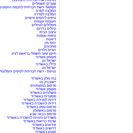
נטיפס רשת חברתית להמלצות
שערים חשמליים
Netips -רשת חברתית לחכמת ההמונים
המלצה לסרט
המלצה לסדרה
טיפים ליחסים אישיים
העצמה עצמית
מסלולים לטיולים
טיולים בדרום
עיצוב הבית
טיפוח ואופנה
דיאטה
יחסי מין
מתכונים
הורים וילדים
תיקון שער חשמלי בראשון לציון
מקומון אשדוד
ישראל נט
נדל"ן באשדוד
ישראל נט
נטיפס - רשת חברתית לטיפים והמלצות
-
בתי מלון באשדוד
יישובניק נט
פרסום במקומונים
מקומון אשדוד
משלוחים באשדוד
מסעדות באשדוד
דירות למכירה באשדוד
דירות להשכרה באשדוד
פרסום עסק באשדוד
פרסום באשקלון
פרסום בבאר שבע
משרדים וחנויות להשכרה באשדוד
שרותי בריאות באשדוד
אירועים באשדוד
דרושים באשדוד
חוגים באשדוד