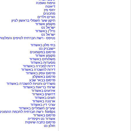
טיפוח ואופנה
דיאטה
יחסי מין
מתכונים
הורים וילדים
תיקון שער חשמלי בראשון לציון
מקומון אשדוד
ישראל נט
נדל"ן באשדוד
ישראל נט
נטיפס - רשת חברתית לטיפים והמלצות
-
בתי מלון באשדוד
יישובניק נט
פרסום במקומונים
מקומון אשדוד
משלוחים באשדוד
מסעדות באשדוד
דירות למכירה באשדוד
דירות להשכרה באשדוד
פרסום עסק באשדוד
פרסום באשקלון
פרסום בבאר שבע
משרדים וחנויות להשכרה באשדוד
שרותי בריאות באשדוד
אירועים באשדוד
דרושים באשדוד
חוגים באשדוד
ארנונה באשדוד
עורכי דין באשדוד
שערים חשמליים באשדוד
Netips -רשת חברתית לחכמת ההמונים
פרסום באשדוד
אשדוד נט ויקיפדיה
פרסום כתבה שיווקית
חולון נט