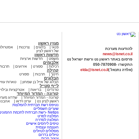
מגזין ראשון
פנאי
בלוגים
צרכנות
אסטרולוג
להודעות מערכת
של ראשון לציון
news@isnet.co.il
חדשות ראשון
משפט
חדשות ארציות
פרסום באתר ראשון נט ורשת ישראל נט
אלבומים
התקשרו -
050-7870908
רכילות
ספורט
אירועים
תרבות
(אלדה נתנאל )
elda@isnet.co.il
קהילה
חינוך
תרבות
ספורט
הבלוגים
הבלוג של אייל בן שמחון
טארות עוזי
לייף סטייל
טרנדים
בריאות
אטרקציות ובילוי
קורונה - המדור המיוחד
קורונה - המדור המיוחד
שדרוג מערכ
ראשון לציון נט
ערוץ וידאו
אהבנו
נטיפס רשת חברתית להמלצות
שערים חשמליים
Netips -רשת חברתית לחכמת ההמונים
המלצה לסרט
המלצה לסדרה
טיפים ליחסים אישיים
העצמה עצמית
מסלולים לטיולים
טיולים בדרום
עיצוב הבית