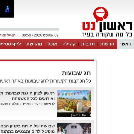
09 אוגוסט 2026 / 09:59
|
המייל האד
ראשי
חדשות
תרבות
קהילה
אוכל
מהרשת
לייף סטייל
חג שבועות
כל הכתבות הקשורות לחג שבועות באתר ראשון
ראשון לציון חוגגת שבועות: ת
ואירועים לכל המשפחה
לראשונה בעיר תתקיים תהלוכת עגלות חג
חדשות ראשון
שבועות של חוויות בקניון הבאר
מופע לילדים ומגנטים במתנה