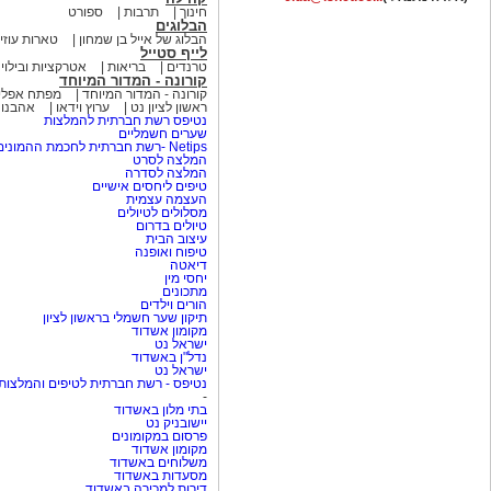
חינוך
תרבות
ספורט
הבלוגים
הבלוג של אייל בן שמחון
טארות עוזי
לייף סטייל
טרנדים
בריאות
אטרקציות ובילוי
קורונה - המדור המיוחד
קורונה - המדור המיוחד
מפתח אפליק
ראשון לציון נט
ערוץ וידאו
אהבנו
נטיפס רשת חברתית להמלצות
שערים חשמליים
Netips -רשת חברתית לחכמת ההמונים
המלצה לסרט
המלצה לסדרה
טיפים ליחסים אישיים
העצמה עצמית
מסלולים לטיולים
טיולים בדרום
עיצוב הבית
טיפוח ואופנה
דיאטה
יחסי מין
מתכונים
הורים וילדים
תיקון שער חשמלי בראשון לציון
מקומון אשדוד
ישראל נט
נדל"ן באשדוד
ישראל נט
נטיפס - רשת חברתית לטיפים והמלצות
-
בתי מלון באשדוד
יישובניק נט
פרסום במקומונים
מקומון אשדוד
משלוחים באשדוד
מסעדות באשדוד
דירות למכירה באשדוד