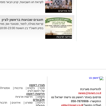
לקראת חג השבועות, קניון הבאר מזמין 
לוח אירועים
חוגגים שבועות בראשון לציון
קריאת מגילה, לימוד, סטאנד-אפ, מוזיקה 
בסיון תשע"ד בין השעות 18:00-23:00 במוזאון ראשון לציון, רחוב אחד...
אירועי תרבות
מגזין ראשון
פנאי
בלוגים
צרכנות
אסטרולוג
להודעות מערכת
של ראשון לציון
news@isnet.co.il
חדשות ראשון
משפט
חדשות ארציות
פרסום באתר ראשון נט ורשת ישראל נט
אלבומים
התקשרו -
050-7870908
רכילות
ספורט
אירועים
תרבות
(אלדה נתנאל )
elda@isnet.co.il
קהילה