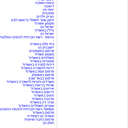
טיפוח ואופנה
דיאטה
יחסי מין
מתכונים
הורים וילדים
תיקון שער חשמלי בראשון לציון
מקומון אשדוד
ישראל נט
נדל"ן באשדוד
ישראל נט
נטיפס - רשת חברתית לטיפים והמלצות
-
בתי מלון באשדוד
יישובניק נט
פרסום במקומונים
מקומון אשדוד
משלוחים באשדוד
מסעדות באשדוד
דירות למכירה באשדוד
דירות להשכרה באשדוד
פרסום עסק באשדוד
פרסום באשקלון
פרסום בבאר שבע
משרדים וחנויות להשכרה באשדוד
שרותי בריאות באשדוד
אירועים באשדוד
דרושים באשדוד
חוגים באשדוד
ארנונה באשדוד
עורכי דין באשדוד
שערים חשמליים באשדוד
Netips -רשת חברתית לחכמת ההמונים
פרסום באשדוד
אשדוד נט ויקיפדיה
פרסום כתבה שיווקית
חולון נט