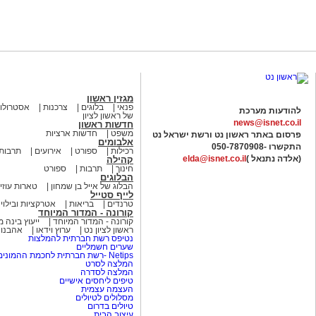
מגזין ראשון
פנאי
בלוגים
צרכנות
אסטרולוג
להודעות מערכת
של ראשון לציון
news@isnet.co.il
חדשות ראשון
משפט
חדשות ארציות
פרסום באתר ראשון נט ורשת ישראל נט
אלבומים
התקשרו -
050-7870908
רכילות
ספורט
אירועים
תרבות
(אלדה נתנאל )
elda@isnet.co.il
קהילה
חינוך
תרבות
ספורט
הבלוגים
הבלוג של אייל בן שמחון
טארות עוזי
לייף סטייל
טרנדים
בריאות
אטרקציות ובילוי
קורונה - המדור המיוחד
קורונה - המדור המיוחד
ייעוץ בינה 
ראשון לציון נט
ערוץ וידאו
אהבנו
נטיפס רשת חברתית להמלצות
שערים חשמליים
Netips -רשת חברתית לחכמת ההמונים
המלצה לסרט
המלצה לסדרה
טיפים ליחסים אישיים
העצמה עצמית
מסלולים לטיולים
טיולים בדרום
עיצוב הבית