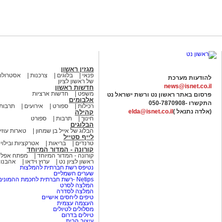
מגזין ראשון
פנאי
בלוגים
צרכנות
אסטרולוג
להודעות מערכת
של ראשון לציון
news@isnet.co.il
חדשות ראשון
משפט
חדשות ארציות
פרסום באתר ראשון נט ורשת ישראל נט
אלבומים
התקשרו -
050-7870908
רכילות
ספורט
אירועים
תרבות
(אלדה נתנאל )
elda@isnet.co.il
קהילה
חינוך
תרבות
ספורט
הבלוגים
הבלוג של אייל בן שמחון
טארות עוזי
לייף סטייל
טרנדים
בריאות
אטרקציות ובילוי
קורונה - המדור המיוחד
קורונה - המדור המיוחד
מפתח אפליק
ראשון לציון נט
ערוץ וידאו
אהבנו
נטיפס רשת חברתית להמלצות
שערים חשמליים
Netips -רשת חברתית לחכמת ההמונים
המלצה לסרט
המלצה לסדרה
טיפים ליחסים אישיים
העצמה עצמית
מסלולים לטיולים
טיולים בדרום
עיצוב הבית