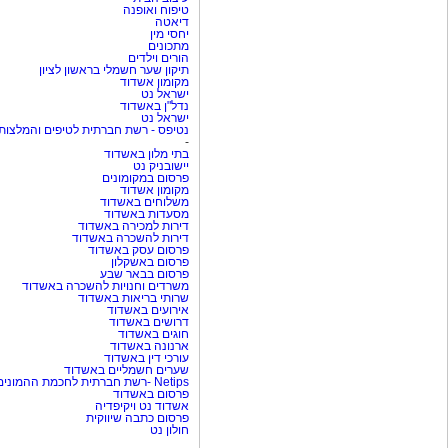
טיפוח ואופנה
דיאטה
יחסי מין
מתכונים
הורים וילדים
תיקון שער חשמלי בראשון לציון
מקומון אשדוד
ישראל נט
נדל"ן באשדוד
ישראל נט
נטיפס - רשת חברתית לטיפים והמלצות
-
בתי מלון באשדוד
יישובניק נט
פרסום במקומונים
מקומון אשדוד
משלוחים באשדוד
מסעדות באשדוד
דירות למכירה באשדוד
דירות להשכרה באשדוד
פרסום עסק באשדוד
פרסום באשקלון
פרסום בבאר שבע
משרדים וחנויות להשכרה באשדוד
שרותי בריאות באשדוד
אירועים באשדוד
דרושים באשדוד
חוגים באשדוד
ארנונה באשדוד
עורכי דין באשדוד
שערים חשמליים באשדוד
Netips -רשת חברתית לחכמת ההמונים
פרסום באשדוד
אשדוד נט ויקיפדיה
פרסום כתבה שיווקית
חולון נט