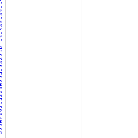
טי
די
יח
מת
הו
תי
מק
יש
נד
יש
נט
-
בת
יי
פר
מק
מש
מס
די
די
פר
פר
פר
מש
שר
אי
דר
חו
אר
עו
שע
Netips 
פר
אש
פר
חו