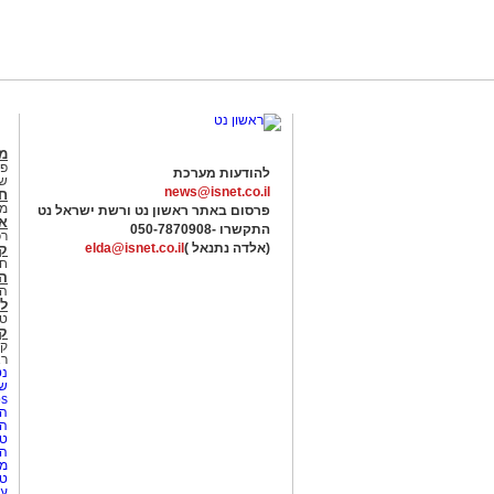
מג
פנ
להודעות מערכת
של
news@isnet.co.il
ח
מ
פרסום באתר ראשון נט ורשת ישראל נט
א
התקשרו -
050-7870908
רכ
(אלדה נתנאל )
elda@isnet.co.il
ק
חי
הב
הב
לי
טר
קו
קו
רא
נט
שע
Netips 
המ
ה
טי
ה
מס
טי
עי