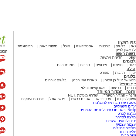
זין ראשון
אי
בלוגים
צרכנות
אסטרולוגיה
אוכל
סיפורי ראשון
הפוטוגנית
 ראשון לציון
קבוצת
דשות ראשון
שפט
חדשות ארציות
לבומים
ילות
ספורט
אירועים
תרבות
תמונת היום
הילה
נוך
תרבות
ספורט
לוגים
לוג של אייל בן שמחון
טארות עוזי הכהן
בלוגים אורחים
יף סטייל
נדים
בריאות
אטרקציות ובילוי
רונה - המדור המיוחד
רונה - המדור המיוחד
שדרוג מערכת .NET
שון לציון נט
ערוץ וידאו
אהבנו ברשת
פנאי ואוכל
צרכנות ועסקים
יפס רשת חברתית להמלצות
רים חשמליים
-רשת חברתית לחכמת ההמונים
לצה לסרט
מלצה לסדרה
פים ליחסים אישיים
עצמה עצמית
לולים לטיולים
ולים בדרום
צוב הבית