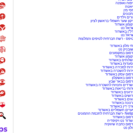
פוח ואופנה
אטה
סי מין
כונים
רים וילדים
קון שער חשמלי בראשון לציון
ומון אשדוד
ראל נט
ל"ן באשדוד
ראל נט
יפס - רשת חברתית לטיפים והמלצות
י מלון באשדוד
שובניק נט
סום במקומונים
ומון אשדוד
לוחים באשדוד
עדות באשדוד
רות למכירה באשדוד
רות להשכרה באשדוד
סום עסק באשדוד
סום באשקלון
סום בבאר שבע
רדים וחנויות להשכרה באשדוד
ותי בריאות באשדוד
רועים באשדוד
ושים באשדוד
גים באשדוד
נונה באשדוד
רכי דין באשדוד
רים חשמליים באשדוד
-רשת חברתית לחכמת ההמונים
סום באשדוד
דוד נט ויקיפדיה
סום כתבה שיווקית
לון נט