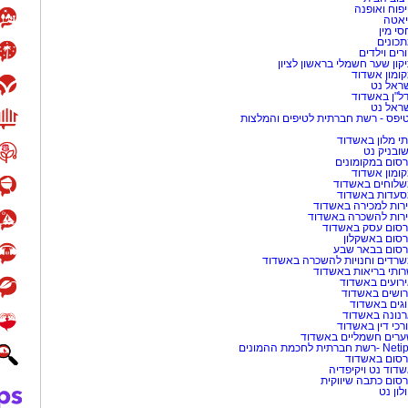
פוח ואופנה
אטה
סי מין
כונים
רים וילדים
קון שער חשמלי בראשון לציון
ומון אשדוד
ראל נט
ל"ן באשדוד
ראל נט
יפס - רשת חברתית לטיפים והמלצות
י מלון באשדוד
שובניק נט
סום במקומונים
ומון אשדוד
לוחים באשדוד
עדות באשדוד
רות למכירה באשדוד
רות להשכרה באשדוד
סום עסק באשדוד
סום באשקלון
סום בבאר שבע
רדים וחנויות להשכרה באשדוד
ותי בריאות באשדוד
רועים באשדוד
ושים באשדוד
גים באשדוד
נונה באשדוד
רכי דין באשדוד
רים חשמליים באשדוד
-רשת חברתית לחכמת ההמונים
סום באשדוד
דוד נט ויקיפדיה
סום כתבה שיווקית
לון נט