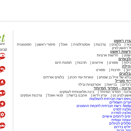
זין ראשון
אי
בלוגים
צרכנות
אסטרולוגיה
אוכל
סיפורי ראשון
הפוטוגנית
 ראשון לציון
קבוצת
דשות ראשון
שפט
חדשות ארציות
לבומים
ילות
ספורט
אירועים
תרבות
תמונת היום
הילה
נוך
תרבות
ספורט
לוגים
לוג של אייל בן שמחון
טארות עוזי הכהן
בלוגים אורחים
יף סטייל
נדים
בריאות
אטרקציות ובילוי
רונה - המדור המיוחד
רונה - המדור המיוחד
בינה מלאכותית לעסקים
שון לציון נט
ערוץ וידאו
אהבנו ברשת
פנאי ואוכל
צרכנות ועסקים
יפס רשת חברתית להמלצות
רים חשמליים
-רשת חברתית לחכמת ההמונים
לצה לסרט
מלצה לסדרה
פים ליחסים אישיים
עצמה עצמית
לולים לטיולים
ולים בדרום
צוב הבית