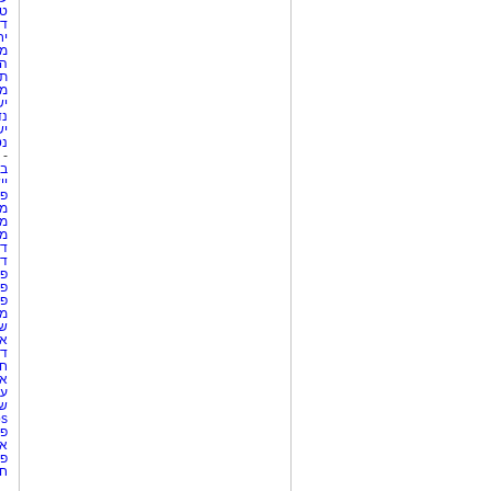
טי
די
יח
מת
הו
תי
מק
יש
נד
יש
נט
-
בת
יי
פר
מק
מש
מס
די
די
פר
פר
פר
מש
שר
אי
דר
חו
אר
עו
שע
Netips 
פר
אש
פר
חו