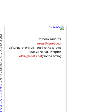
מג
פנ
להודעות מערכת
של
news@isnet.co.il
ח
מ
פרסום באתר ראשון נט ורשת ישראל נט
א
התקשרו -
050-7870908
רכ
(אלדה נתנאל )
elda@isnet.co.il
ק
חי
הב
הב
לי
טר
קו
קו
רא
נט
שע
Netips 
המ
ה
טי
ה
מס
טי
עי