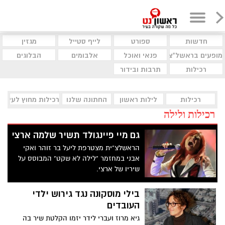
חדשות
ספורט
לייף סטייל
מגזין
מופעים בראשל"צ
פנאי ואוכל
אלבומים
הבלוגים
רכילות
תרבות ובידור
רכילות
לילות ראשון
החתונה שלנו
רכילות מחוץ לעיר
רכילות ולילה
גם מיי פיינגולד תשיר שלמה ארצי
הראשלצ"ית מצטרפת ליעל בר זוהר ואקי
אבני במחזמר "לילה לא שקט" המבוסס על
שיריו של ארצי.
בילי מוסקונה נגד גירוש ילדי
העובדים
גיא מרוז ועברי לידר יזמו הקלטת שיר בה