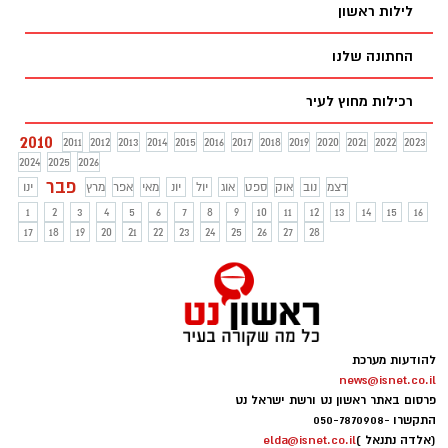
לילות ראשון
החתונה שלנו
רכילות מחוץ לעיר
2010
2011
2012
2013
2014
2015
2016
2017
2018
2019
2020
2021
2022
2023
2024
2025
2026
פבר
דצמ
נוב
אוק
ספט
אוג
יול
יונ
מאי
אפר
מרץ
ינו
1
2
3
4
5
6
7
8
9
10
11
12
13
14
15
16
17
18
19
20
21
22
23
24
25
26
27
28
להודעות מערכת
news@isnet.co.il
פרסום באתר ראשון נט ורשת ישראל נט
התקשרו -
050-7870908
(אלדה נתנאל )
elda@isnet.co.il