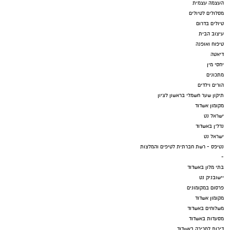
העצמה עצמית
מסלולים לטיולים
טיולים בדרום
עיצוב הבית
טיפוח ואופנה
דיאטה
יחסי מין
מתכונים
הורים וילדים
תיקון שער חשמלי בראשון לציון
מקומון אשדוד
ישראל נט
נדל"ן באשדוד
ישראל נט
נטיפס - רשת חברתית לטיפים והמלצות
-
בתי מלון באשדוד
יישובניק נט
פרסום במקומונים
מקומון אשדוד
משלוחים באשדוד
מסעדות באשדוד
דירות למכירה באשדוד