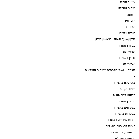
עיצוב הבית
טיפוח ואופנה
דיאטה
יחסי מין
מתכונים
הורים וילדים
תיקון שער חשמלי בראשון לציון
מקומון אשדוד
ישראל נט
נדל"ן באשדוד
ישראל נט
נטיפס - רשת חברתית לטיפים והמלצות
-
בתי מלון באשדוד
יישובניק נט
פרסום במקומונים
מקומון אשדוד
משלוחים באשדוד
מסעדות באשדוד
דירות למכירה באשדוד
דירות להשכרה באשדוד
פרסום עסק באשדוד
פרסום באשקלון