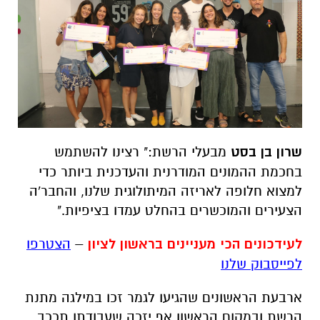
שרון בן בסט
מבעלי הרשת:" רצינו להשתמש
בחכמת ההמונים המודרנית והעדכנית ביותר כדי
למצוא חלופה לאריזה המיתולוגית שלנו, והחבר'ה
הצעירים והמוכשרים בהחלט עמדו בציפיות."
לעידכונים הכי מעניינים בראשון לציון
–
הצטרפו
לפייסבוק שלנו
ארבעת הראשונים שהגיעו לגמר זכו במילגה מתנת
הרשת ובמקום הראשון אף יזכה שעבודתו
תככב