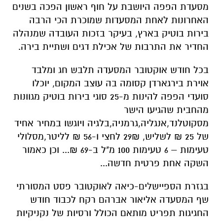
מסעדת הפפה היושבת על חוף ראשון הפכה בשנים
האחרונות לאחת המסעדות שמוכרת הכי הרבה
בירות בוטיק בארץ, בעיקר בזכות העובדה שמנהלה
החדיר את התרבות של אכילת דגים ושתיית בירה.
בכל חודש אוקטובר המסעדה תלבש חג ומלבד
אוירת בירגארדן קסומה בה עוצב המקום, יוכלו
סועדי הפפה להינות מ-25 סוגי בירות בוטיק מגוונות
מהחבית שהגיעו הישר
מסקוטלנד,אנגליה,גרמניה,בלגיה ויוגשו במחיר אחיד
של 25 ₪ לשליש, 29₪ לחצי ו-56 ₪ לליטר,מסלולי
טעימות – 6 טעימות 100 מ"ל ב-69 ₪... וכן כאמור
השקה אחת פרטית חדשה...
בגזרת הספיישלים-כיאה לאוקטובר פסט המסורתי
שף המסעדה אליאור אברהם רקח לכבוד חודש
החגיגות תפריט מותאם הכולל ורסיות של נקניקיות