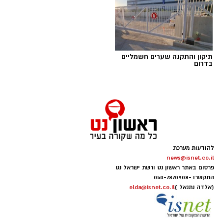
תיקון והתקנה שערים חשמליים
בדרום
להודעות מערכת
news@isnet.co.il
פרסום באתר ראשון נט ורשת ישראל נט
התקשרו -
050-7870908
(אלדה נתנאל )
elda@isnet.co.il