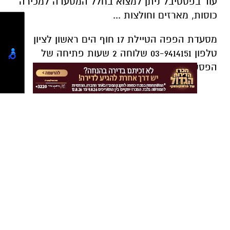
עוד בפסטיבל ניתן למצוא בחלל המסעדה למכירה
כוסות, מארזים וחולצות ...
מסעדת הפפה הטיילת 17 חוף הים ראשון לציון
טלפון 03-9414151 שלוחה 2 שעות פתיחה של
הפסטיבל מ-12 בצהריים עד אחרון הלקוחות
יש לכם מידע חשוב שטרם נחשף? צילומים מאירוע
חדשותי? מצאתם טעות בכתבה? נשמח שתשתפו
אותנו
קרא עוד
אולי יעניין אותך גם