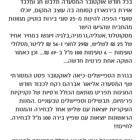
בכל חודש אוקטובר המסעדה תלבש חג ומלבד
אוירת בירגארדן קסומה בה עוצב המקום, יוכלו
סועדי הפפה להינות מ-25 סוגי בירות בוטיק מגוונות
מהחבית שהגיעו הישר
מסקוטלנד,אנגליה,גרמניה,בלגיה ויוגשו במחיר אחיד
של 25 ₪ לשליש, 29₪ לחצי ו-56 ₪ לליטר,מסלולי
טעימות – 6 טעימות 100 מ"ל ב-69 ₪... וכן כאמור
השקה אחת פרטית חדשה...
בגזרת הספיישלים-כיאה לאוקטובר פסט המסורתי
שף המסעדה אליאור אברהם רקח לכבוד חודש
החגיגות תפריט מותאם הכולל ורסיות של נקניקיות
פרימיום, תבשילים וספיישלים טבעוניים .המנות
העיקריות יוצאות עם שליש אחד לבחירה והמנות
הראשונות יוצאות עם שפיץ בירה 100 מ"ל לבחירה.
לחיים!!!